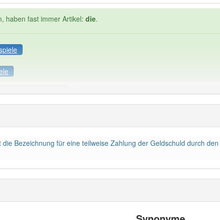
n, haben fast immer Artikel:
die
.
spiele
ele
Häufigkeit: 4 von 10
lung
: 1
Wörter mit End
aft die Bezeichnung für eine teilweise Zahlung der Geldschuld durch de
 haben den Artikel korrekt erraten.
Synonyme