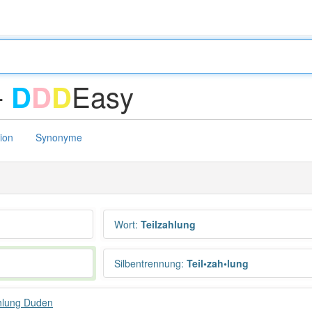
-
Easy
D
D
D
tion
Synonyme
Wort
:
Teilzahlung
Silbentrennung
:
Teil•zah•lung
hlung Duden