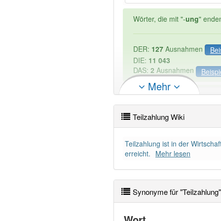
Wörter, die mit "-
ung
" ende
DER:
127
Ausnahmen
Bei
DIE:
11 043
DAS:
2
Ausnahmen
Beispi
Mehr
PowerIndex:
15
Teilzahlung Wiki
Wörter mit Endung
-teilzah
Teilzahlung ist in der Wirtsch
94% unserer Spielapp-Nutzer
erreicht.
Mehr lesen
Synonyme für "Teilzahlung"
Wort