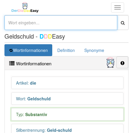
Toggle
navigati
Geldschuld -
D
D
D
Easy
Wortinformationen
Definition
Synonyme
Wortinformationen
Artikel
:
die
Wort
:
Geldschuld
Typ:
Substantiv
Silbentrennung
:
Geld•schuld