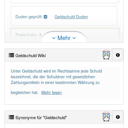
Duden geprüft:
Geldschuld Duden
PowerIndex:
3
Mehr
Häufigkeit: 4 von 10
Geldschuld Wiki
Wörter mit Endung
-geldschuld
: 1
Unter Geldschuld wird im Rechtssinne jede Schuld
bezeichnet, die der Schuldner mit gesetzlichen
Wörter mit Endung
-geldschuld
aber mit einem
Zahlungsmitteln in einer bestimmten Währung zu
anderen Artikel
die
: 0
begleichen hat.
Mehr lesen
88% unserer Spielapp-Nutzer haben den Artikel
korrekt erraten.
Synonyme für "Geldschuld"