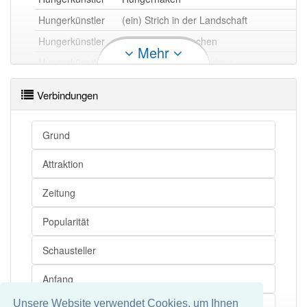
Hungerkünstler
(ein) Strich in der Landschaft
Hungerkünstler
(ein) Haufen Knochen
Mehr
Hungerkünstler
(ein) wandelndes Gerippe
Hungerkünstler
(nur noch) Haut und Knochen
Verbindungen
Hungerkünstler
Klappergestell
Hungerkünstler
(ein) schmales Handtuch
Grund
Attraktion
Hungerkünstler openthesaurus
Zeitung
Popularität
Schausteller
Anfang
Unsere Website verwendet Cookies, um Ihnen