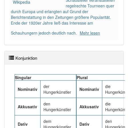
Schausteller veranstalteten
Wikipedia
regelrechte Tourneen quer
durch Europa und erlangten auf Grund der
Häufigkeit: 4 von 10
Berichterstattung in den Zeitungen größere Popularität.
Ende der 1920er Jahre ließ das Interesse am
Wörter mit Endung
-hungerkünstler
: 1
Schauhungern jedoch deutlich nach.
Mehr lesen
Wörter mit Endung
-hungerkünstler
aber mit einem
anderen Artikel
der
: 0
Konjunktion
93% unserer Spielapp-Nutzer haben den Artikel
korrekt erraten.
Singular
Plural
der
die
Nominativ
Nominativ
Hungerkünstler
Hungerkünst
den
die
Akkusativ
Akkusativ
Hungerkünstler
Hungerkünst
dem
den
Dativ
Dativ
Hungerkünstler
Hungerkünst