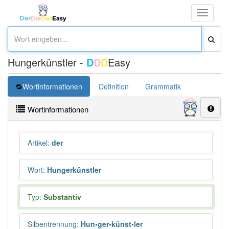
Toggle
navigati
Hungerkünstler -
D
D
D
Easy
Wortinformationen
Definition
Grammatik
Synonym
Wortinformationen
Artikel
:
der
Wort
:
Hungerkünstler
Typ:
Substantiv
Silbentrennung
:
Hun•ger•künst•ler