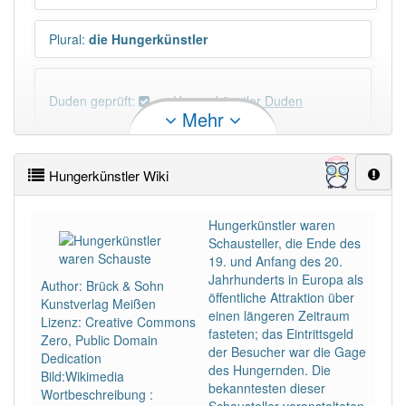
Plural
:
die Hungerkünstler
Duden geprüft:
Hungerkünstler Duden
Mehr
Hungerkünstler Wiktionary
Hungerkünstler Wiki
×
Wörter, die mit "-
ler
" enden, haben fast immer
Artikel:
der
.
Hungerkünstler waren
Schausteller, die Ende des
19. und Anfang des 20.
DER:
1 397
Jahrhunderts in Europa als
Author: Brück & Sohn
DIE:
9
Ausnahmen
öffentliche Attraktion über
Beispiele
Kunstverlag Meißen
einen längeren Zeitraum
Lizenz: Creative Commons
fasteten; das Eintrittsgeld
DAS:
11
Ausnahmen
Zero, Public Domain
Beispiele
der Besucher war die Gage
Dedication
des Hungernden. Die
Bild:Wikimedia
bekanntesten dieser
Wortbeschreibung :
PowerIndex:
3