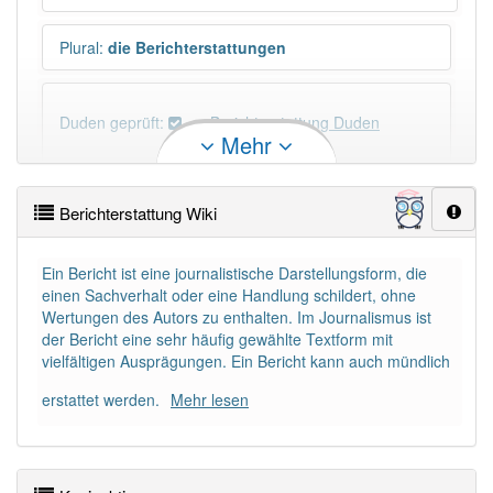
Plural
:
die Berichterstattungen
Duden geprüft:
Berichterstattung Duden
Mehr
Berichterstattung Wiktionary
Berichterstattung Wiki
×
Wörter, die mit "-
ung
" enden, haben fast immer
Artikel:
die
.
Ein Bericht ist eine journalistische Darstellungsform, die
einen Sachverhalt oder eine Handlung schildert, ohne
Wertungen des Autors zu enthalten. Im Journalismus ist
DER:
127
Ausnahmen
der Bericht eine sehr häufig gewählte Textform mit
Beispiele
vielfältigen Ausprägungen. Ein Bericht kann auch mündlich
DIE:
11 043
erstattet werden.
Mehr lesen
DAS:
2
Ausnahmen
Beispiele
PowerIndex:
37