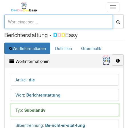
Toggle
navigati
Berichterstattung -
D
D
D
Easy
Wortinformationen
Definition
Grammatik
Synonym
Wortinformationen
Artikel
:
die
Wort
:
Berichterstattung
Typ:
Substantiv
Silbentrennung
:
Be•richt•er•stat•tung