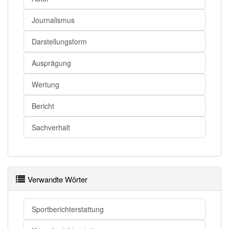
Berichterstattung
Bericht
Journalismus
Berichterstattung
Dokumentarbericht
Berichterstattung
Augenzeugenbericht
Darstellungsform
Berichterstattung
Reportage
Ausprägung
Wertung
Berichterstattung
Reporting
Bericht
Sachverhalt
Berichterstattung openthesaurus
Verwandte Wörter
Sportberichterstattung