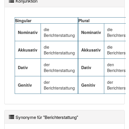
Konjunktion
Häufigkeit: 6 von 10
Singular
Plural
Wörter mit Endung
-berichterstattung
: 4
die
die
Nominativ
Nominativ
Berichterstattung
Berichterst
Wörter mit Endung
-berichterstattung
aber mit
die
die
einem anderen Artikel
die
: 0
Akkusativ
Akkusativ
Berichterstattung
Berichterst
89% unserer Spielapp-Nutzer haben den Artikel
der
den
Dativ
Dativ
korrekt erraten.
Berichterstattung
Berichterst
der
der
Genitiv
Genitiv
Berichterstattung
Berichterst
Synonyme für "Berichterstattung"