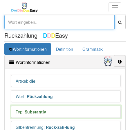
Toggle
navigati
Rückzahlung -
D
D
D
Easy
Wortinformationen
Definition
Grammatik
Synonym
Wortinformationen
Artikel
:
die
Wort
:
Rückzahlung
Typ:
Substantiv
Silbentrennung
:
Rück•zah•lung