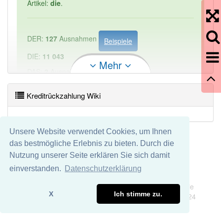
Artikel:
die
.
DER:
127
Ausnahmen
Beispiele
DIE:
11 043
Mehr
DAS:
2
Ausnahmen
Beispiele
Kreditrückzahlung Wiki
PowerIndex:
1
Häufigkeit: 2 von 10
Unsere Website verwendet Cookies, um Ihnen
das bestmögliche Erlebnis zu bieten. Durch die
Wörter mit Endung
-kreditrückzahlung
aber mit
Nutzung unserer Seite erklären Sie sich damit
einem anderen Artikel: -1
einverstanden.
Datenschutzerklärung
Impressum
Datenschutz
Wir übernehmen keine Garantie und keine Haftung für die
85% unserer Spielapp-Nutzer haben den Artikel
X
Ich stimme zu.
Richtigkeit und Vollständigkeit dieser Seite. DDDEasy 2024
korrekt erraten.