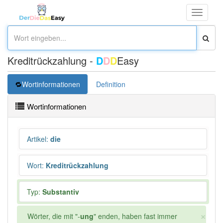
Toggle
navigati
Kreditrückzahlung -
D
D
D
Easy
Wortinformationen
Definition
Wortinformationen
Artikel
:
die
Wort
:
Kreditrückzahlung
Typ:
Substantiv
×
Wörter, die mit "-
ung
" enden, haben fast immer