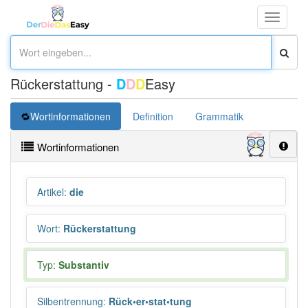
Toggle
navigati
Rückerstattung -
D
D
D
Easy
Wortinformationen
Definition
Grammatik
Synonym
Wortinformationen
Artikel
:
die
Wort
:
Rückerstattung
Typ:
Substantiv
Silbentrennung
:
Rück•er•stat•tung