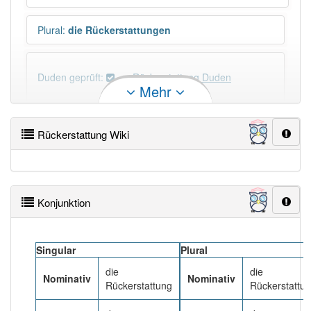
Plural
:
die Rückerstattungen
Duden geprüft:
Rückerstattung Duden
Mehr
Rückerstattung Wiktionary
Rückerstattung Wiki
×
Wörter, die mit "-
ung
" enden, haben fast immer
Artikel:
die
.
Konjunktion
DER:
127
Ausnahmen
Beispiele
DIE:
11 043
Singular
Plural
DAS:
2
Ausnahmen
Beispiele
die
die
Nominativ
Nominativ
Rückerstattung
Rückerstattu
PowerIndex:
91