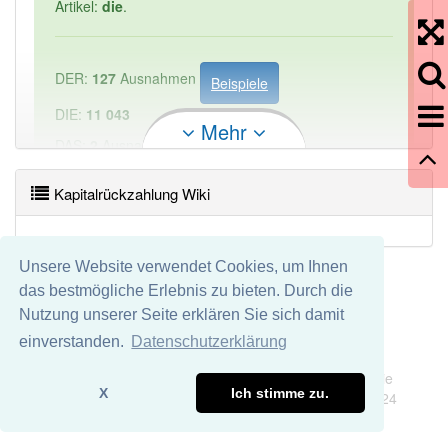
Artikel:
die
.
DER:
127
Ausnahmen
Beispiele
DIE:
11 043
Mehr
DAS:
2
Ausnahmen
Beispiele
Kapitalrückzahlung Wiki
PowerIndex:
1
Häufigkeit: 2 von 10
Unsere Website verwendet Cookies, um Ihnen
das bestmögliche Erlebnis zu bieten. Durch die
Wörter mit Endung
-kapitalrückzahlung
aber mit
Nutzung unserer Seite erklären Sie sich damit
einem anderen Artikel: -1
einverstanden.
Datenschutzerklärung
Impressum
Datenschutz
Wir übernehmen keine Garantie und keine Haftung für die
87% unserer Spielapp-Nutzer haben den Artikel
X
Ich stimme zu.
Richtigkeit und Vollständigkeit dieser Seite. DDDEasy 2024
korrekt erraten.