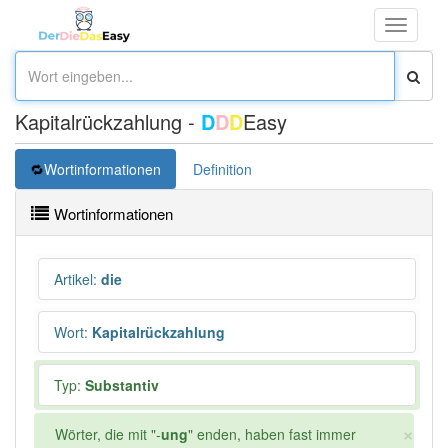
Toggle
navigati
Kapitalrückzahlung -
D
D
D
Easy
Wortinformationen
Definition
Wortinformationen
Artikel
:
die
Wort
:
Kapitalrückzahlung
Typ:
Substantiv
×
Wörter, die mit "-
ung
" enden, haben fast immer