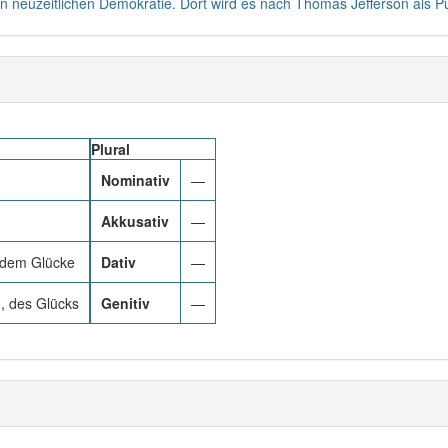
neuzeitlichen Demokratie. Dort wird es nach Thomas Jefferson als Pu
Plural
Nominativ
—
Akkusativ
—
 dem Glücke
Dativ
—
, des Glücks
Genitiv
—