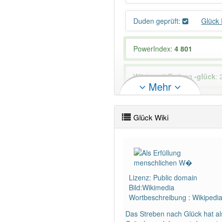
Duden geprüft:
Glück
PowerIndex:
4 801
Wörter mit Endung
-glück
: 
Mehr
84% unserer Spielapp-Nutzer
Glück Wiki
Lizenz: Public domain
Bild:Wikimedia
Wortbeschreibung : Wikipedi
Das Streben nach Glück hat als