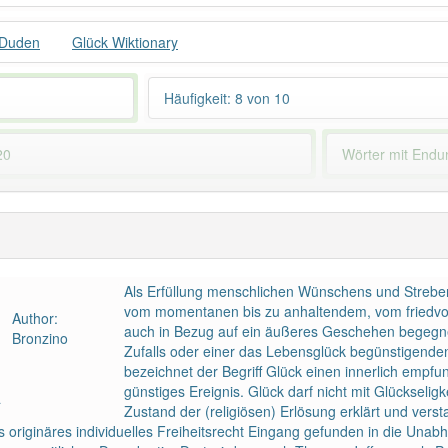
 Duden
Glück Wiktionary
Häufigkeit: 8 von 10
20
Wörter mit End
 haben den Artikel korrekt erraten.
Als Erfüllung menschlichen Wünschens und Strebens 
vom momentanen bis zu anhaltendem, vom friedvoll
Author:
auch in Bezug auf ein äußeres Geschehen begegnen
Bronzino
Zufalls oder einer das Lebensglück begünstigend
bezeichnet der Begriff Glück einen innerlich empf
günstiges Ereignis. Glück darf nicht mit Glücksel
a
Zustand der (religiösen) Erlösung erklärt und verst
 originäres individuelles Freiheitsrecht Eingang gefunden in die Unabh