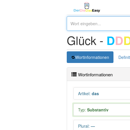
Glück -
D
D
Wortinformationen
Defini
Wortinformationen
Artikel
:
das
Typ:
Substantiv
Plural
:
—