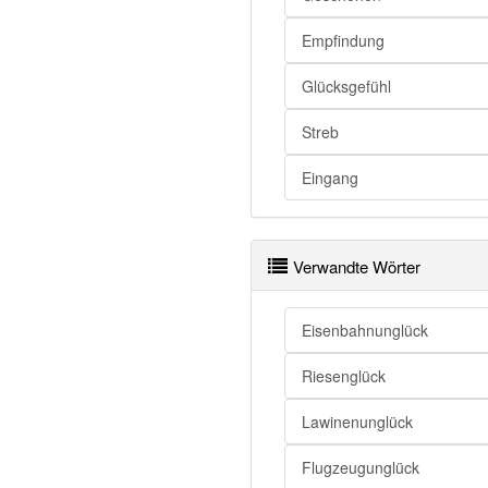
Glück
Empfindung
Glück openthesaurus
Glücksgefühl
Streb
Eingang
Verwandte Wörter
Eisenbahnunglück
Riesenglück
Lawinenunglück
Flugzeugunglück