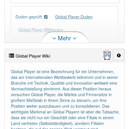
Duden geprüft:
Global Player Duden
Global Player Wiktionary
Mehr
PowerIndex:
2
Global Player Wiki
Häufigkeit: 2 von 10
Global Player ist eine Bezeichnung für ein Unternehmen,
das am internationalen Wettbewerb teilnimmt und in seiner
Wörter mit Endung
-global player
: 1
Branche mit Technik, Qualität und Innovation weltweit eine
Vormachtstellung einnimmt. Aus dieser Position heraus
Wörter mit Endung
-global player
aber mit einem
versuchen Global Player, die Märkte und Firmensitze in
anderen Artikel
der
: 0
großem Maßstab in ihrem Sinne zu steuern, um ihre
Position weiter auszubauen und zu konsolidieren. Das
wichtigste Merkmal an Global Playern ist aber die Tatsache,
92% unserer Spielapp-Nutzer haben den Artikel
dass sie nicht nur ein Geschäft oder eine Filiale in einem
korrekt erraten.
Land vertreten (Selbstständigkeit), sondern Filialen