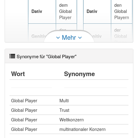
dem
den
Dativ
Global
Dativ
Global
Player
Playern
des
der
Mehr
Genitiv
Global
Genitiv
Global
Players
Player
Synonyme für "Global Player"
Wort
Synonyme
Global Player
Multi
Global Player
Trust
Global Player
Weltkonzern
Global Player
multinationaler Konzern