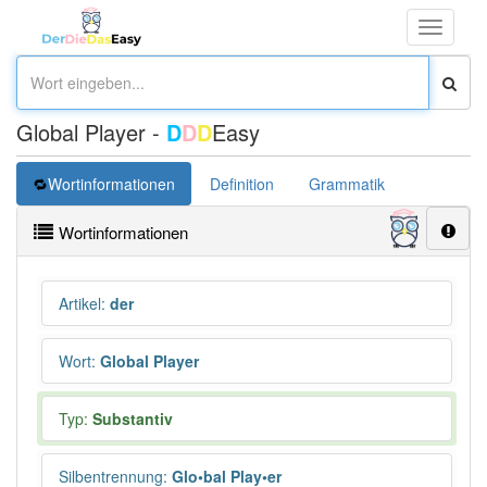
Toggle
navigati
Global Player -
D
D
D
Easy
Wortinformationen
Definition
Grammatik
Synonym
Wortinformationen
Artikel
:
der
Wort
:
Global Player
Typ:
Substantiv
Silbentrennung
:
Glo•bal Play•er