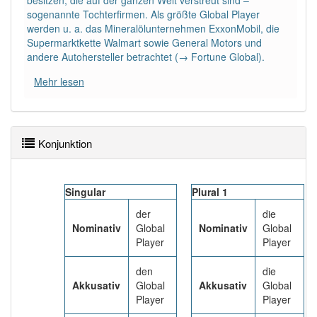
besitzen, die auf der ganzen Welt verstreut sind –
sogenannte Tochterfirmen. Als größte Global Player
werden u. a. das Mineralölunternehmen ExxonMobil, die
Supermarktkette Walmart sowie General Motors und
andere Autohersteller betrachtet (→ Fortune Global).
Mehr lesen
Konjunktion
Singular
Plural 1
der
die
Nominativ
Global
Nominativ
Global
Player
Player
den
die
Akkusativ
Global
Akkusativ
Global
Player
Player