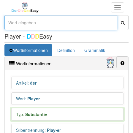
Toggle
navigati
Player -
D
D
D
Easy
Wortinformationen
Definition
Grammatik
Synonym
Wortinformationen
Artikel
:
der
Wort
:
Player
Typ:
Substantiv
Silbentrennung
:
Play•er