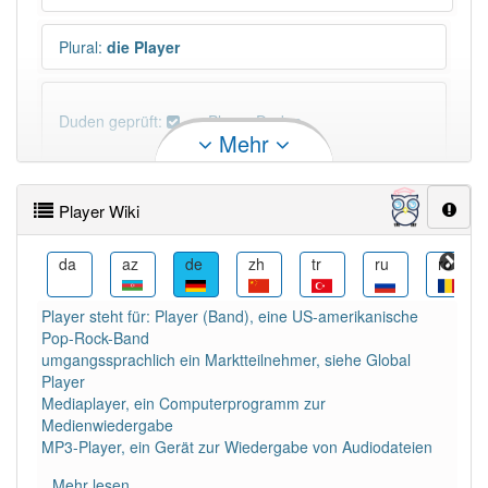
Plural
:
die Player
Duden geprüft:
Player Duden
Mehr
Player Wiktionary
Player Wiki
PowerIndex:
49
ja
da
az
de
zh
tr
ru
ro
Häufigkeit: 6 von 10
Player steht für: Player (Band), eine US-amerikanische
Pop-Rock-Band
Wörter mit Endung
-player
: 8
umgangssprachlich ein Marktteilnehmer, siehe Global
Player
Mediaplayer, ein Computerprogramm zur
Wörter mit Endung
-player
aber mit einem anderen
Medienwiedergabe
Artikel
der
: 0
MP3-Player, ein Gerät zur Wiedergabe von Audiodateien
Mehr lesen