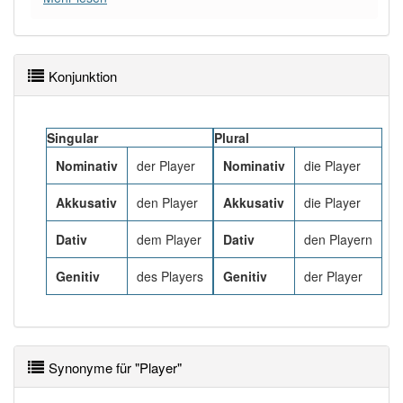
Das Wort wird häufig verwendet im Bereich
Jargon
92% unserer Spielapp-Nutzer haben den Artikel
korrekt erraten.
Konjunktion
Singular
Plural
Nominativ
der Player
Nominativ
die Player
Akkusativ
den Player
Akkusativ
die Player
Dativ
dem Player
Dativ
den Playern
Genitiv
des Players
Genitiv
der Player
Synonyme für "Player"