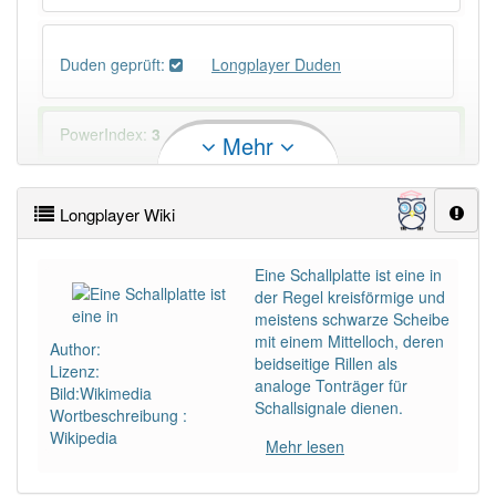
Duden geprüft:
Longplayer Duden
PowerIndex:
3
Mehr
Häufigkeit: 4 von 10
Longplayer Wiki
Wörter mit Endung
-longplayer
: 1
Eine Schallplatte ist eine in
der Regel kreisförmige und
Wörter mit Endung
-longplayer
aber mit einem
meistens schwarze Scheibe
anderen Artikel
der
: 0
mit einem Mittelloch, deren
Author:
beidseitige Rillen als
Lizenz:
analoge Tonträger für
82% unserer Spielapp-Nutzer haben den Artikel
Bild:Wikimedia
Schallsignale dienen.
korrekt erraten.
Wortbeschreibung :
Wikipedia
Mehr lesen