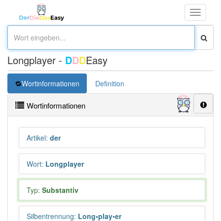
Toggle
navigati
Longplayer -
D
D
D
Easy
Wortinformationen
Definition
Wortinformationen
Artikel
:
der
Wort
:
Longplayer
Typ:
Substantiv
Silbentrennung
:
Long•play•er