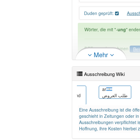
Duden geprüft:
Aussc
Wörter, die mit "-
ung
" ende
DER:
127
Ausnahmen
Bei
Mehr
DIE:
11 043
DAS:
2
Ausnahmen
Beispi
Ausschreibung Wiki
PowerIndex:
145
bar
ar
 řízení
Ausschreibung und
طلب العروض
Wörter mit Endung
-aussch
Vagob
Eine Ausschreibung ist die öff
95% unserer Spielapp-Nutzer
geschieht in Zeitungen oder in
Ausschreibungen verpflichtet 
Hoffnung, ihre Kosten hierbei 