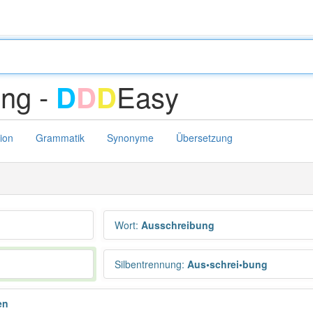
ung -
Easy
D
D
D
tion
Grammatik
Synonyme
Übersetzung
Wort
:
Ausschreibung
Silbentrennung
:
Aus•schrei•bung
en