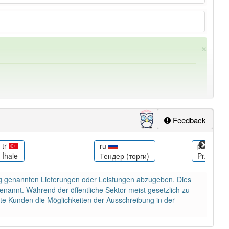
×
Feedback
tr
ru
pl
İhale
Тендер (торги)
Przetarg
ung
-ausschreibung
aber mit einem anderen Artikel
die
: 0
ibung genannten Lieferungen oder Leistungen abzugeben. Dies
enannt. Während der öffentliche Sektor meist gesetzlich zu
ate Kunden die Möglichkeiten der Ausschreibung in der