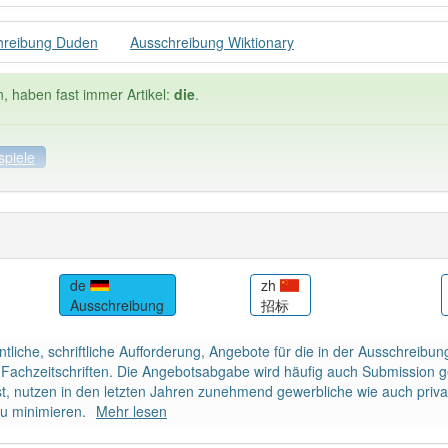
hreibung Duden
Ausschreibung Wiktionary
n, haben fast immer Artikel:
die
.
spiele
ele
Häufigkeit: 6 von 10
de
zh
Ausschreibung
招标
reibung
: 4
Wörter mit End
entliche, schriftliche Aufforderung, Angebote für die in der Ausschre
 haben den Artikel korrekt erraten.
 Fachzeitschriften. Die Angebotsabgabe wird häufig auch Submission g
ist, nutzen in den letzten Jahren zunehmend gewerbliche wie auch priv
zu minimieren.
Mehr lesen