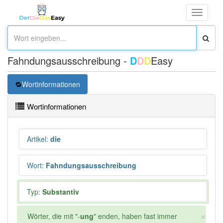
Toggle
navigati
Fahndungsausschreibung -
D
D
D
Easy
Wortinformationen
Wortinformationen
Artikel
:
die
Wort
:
Fahndungsausschreibung
Typ:
Substantiv
×
Wörter, die mit "-
ung
" enden, haben fast immer