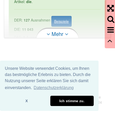
Artikel:
die
.
DER:
127
Ausnahmen
Beispiele
DIE:
11 043
Mehr
DAS:
2
Ausnahmen
Beispiele
PowerIndex:
1
Häufigkeit: 2 von 10
Unsere Website verwendet Cookies, um Ihnen
das bestmögliche Erlebnis zu bieten. Durch die
Wörter mit Endung
-fahndungsausschreibung
aber
Nutzung unserer Seite erklären Sie sich damit
mit einem anderen Artikel: -1
einverstanden.
Datenschutzerklärung
Impressum
Datenschutz
Wir übernehmen keine Garantie und keine Haftung für die
85% unserer Spielapp-Nutzer haben den Artikel
X
Ich stimme zu.
Richtigkeit und Vollständigkeit dieser Seite. DDDEasy 2024
korrekt erraten.