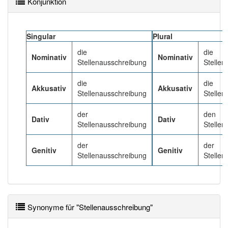
Konjunktion
Häufigkeit: 4 von 10
Singular
Plural
Wörter mit Endung
-stellenausschreibung
: 1
die
die
Nominativ
Nominativ
Stellenausschreibung
Stelle
Wörter mit Endung
-stellenausschreibung
aber mit
die
die
einem anderen Artikel
die
: 0
Akkusativ
Akkusativ
Stellenausschreibung
Stelle
95% unserer Spielapp-Nutzer haben den Artikel
der
den
Dativ
Dativ
korrekt erraten.
Stellenausschreibung
Stelle
der
der
Genitiv
Genitiv
Stellenausschreibung
Stelle
Synonyme für "Stellenausschreibung"