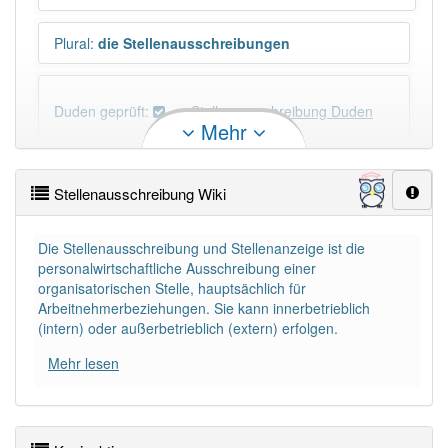
Plural
:
die Stellenausschreibungen
Duden geprüft:
Stellenausschreibung Duden
Mehr
Stellenausschreibung Wiktionary
Stellenausschreibung Wiki
×
Wörter, die mit "-
ung
" enden, haben fast immer
Artikel:
die
.
Die Stellenausschreibung und Stellenanzeige ist die
personalwirtschaftliche Ausschreibung einer
organisatorischen Stelle, hauptsächlich für
DER:
127
Ausnahmen
Arbeitnehmerbeziehungen. Sie kann innerbetrieblich
Beispiele
(intern) oder außerbetrieblich (extern) erfolgen.
DIE:
11 043
Mehr lesen
DAS:
2
Ausnahmen
Beispiele
PowerIndex:
3