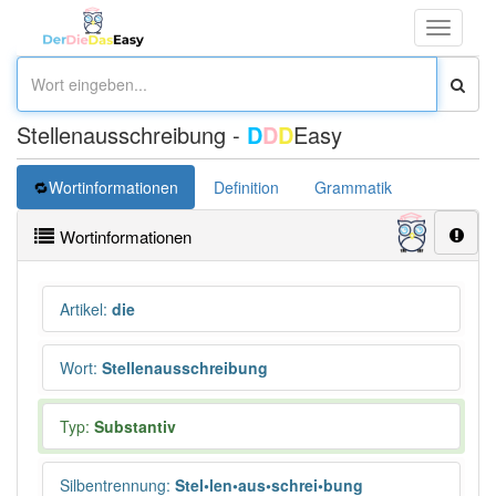
Toggle
navigati
Stellenausschreibung -
D
D
D
Easy
Wortinformationen
Definition
Grammatik
Synonym
Wortinformationen
Artikel
:
die
Wort
:
Stellenausschreibung
Typ:
Substantiv
Silbentrennung
:
Stel•len•aus•schrei•bung