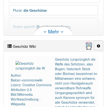
Plural
:
die Geschütze
Duden geprüft:
Geschütz Duden
Mehr
Geschütz Wiktionary
Geschütz Wiki
PowerIndex:
505
Geschütz (ursprünglich die
Waffe des Schützen, also
Häufigkeit: 4 von 10
Bogen; historisch Stück
oder Büchse) bezeichnet im
Author:
Wörter mit Endung
-geschütz
: 14
Militärwesen eine schwere,
Balcer~commonswiki
nicht zum Handgebrauch
Lizenz: Creative Commons
verwendbare Rohrwaffe.
Attribution 2.5
Wörter mit Endung
-geschütz
aber mit einem
Umgangssprachlich wird
Bild:Wikimedia
anderen Artikel
das
: 0
auch Kanone synonym für
Wortbeschreibung :
alle Geschütze verwendet,
Wikipedia