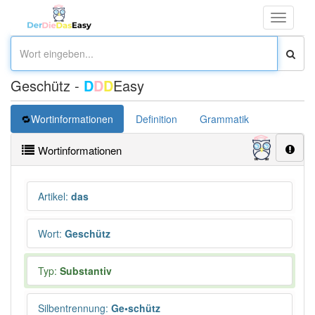
Toggle
navigati
Geschütz -
D
D
D
Easy
Wortinformationen
Definition
Grammatik
Synonym
Wortinformationen
Artikel
:
das
Wort
:
Geschütz
Typ:
Substantiv
Silbentrennung
:
Ge•schütz