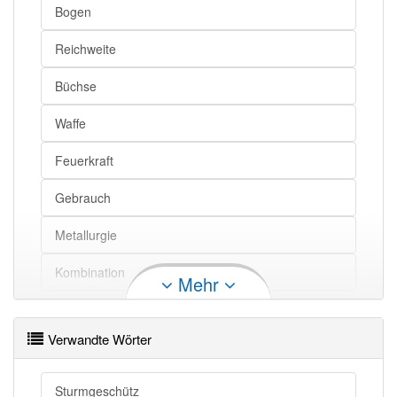
Bogen
Reichweite
Büchse
Waffe
Feuerkraft
Gebrauch
Metallurgie
Kombination
Mehr
Stück
Verwandte Wörter
Motorisierung
Artillerie
Sturmgeschütz