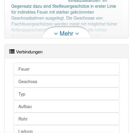
Einsatzdistanzen. Im
Gegensatz dazu sind Steilfeuergeschütze in erster Linie
für indirektes Feuer mit stärker gekrümmten
Geschossbahnen ausgelegt. Die Geschosse von
Flachfeuergeschützen werden meist mit möglichst hoher
Anfangsgeschwindigkeit abgefeuert. Um die hohen
Mehr
Anfangsgeschwindigkeiten zu erzielen, besitzen
Flachfeuergeschütze lange Rohre mit einem besonders
festen Aufbau. Sie verwenden große Ladungen, wobei im
Verbindungen
Unterschied zu den Steilfeuergeschützen nur ein Typ von
Ladung benutzt wird.
Mehr lesen
Feuer
Geschoss
Typ
Aufbau
Rohr
Ladung