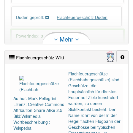
Duden geprüft:
Flachfeuergeschütz Duden
PowerIndex:
3
Mehr
Häufigkeit: 2 von 10
Flachfeuergeschütz Wiki
Wörter mit Endung
-flachfeuergeschütz
: 1
Flachfeuergeschütze
(Flachbahngeschütze) sind
Wörter mit Endung
-flachfeuergeschütz
aber mit
Geschütze, die
einem anderen Artikel
das
: 0
hauptsächlich für direktes
Feuer auf Ziele konstruiert
Author: Mark Pellegrini
wurden, zu denen
Lizenz: Creative Commons
Das Wort wird häufig verwendet im Bereich
Militär
Sichtkontakt besteht. Der
Attribution-Share Alike 2.5
Name rührt von der in der
Bild:Wikimedia
93% unserer Spielapp-Nutzer haben den Artikel
Regel flachen Flugbahn der
Wortbeschreibung :
korrekt erraten.
Geschosse bei typischen
Wikipedia