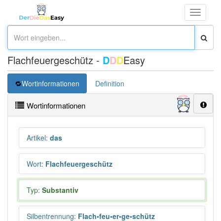
Toggle
navigati
Flachfeuergeschütz -
D
D
D
Easy
Wortinformationen
Definition
Wortinformationen
Artikel
:
das
Wort
:
Flachfeuergeschütz
Typ:
Substantiv
Silbentrennung
:
Flach•feu•er•ge•schütz