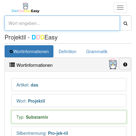
Toggle
navigati
Projektil -
D
D
D
Easy
Wortinformationen
Definition
Grammatik
Synonym
Wortinformationen
Artikel
:
das
Wort
:
Projektil
Typ:
Substantiv
Silbentrennung
:
Pro•jek•til