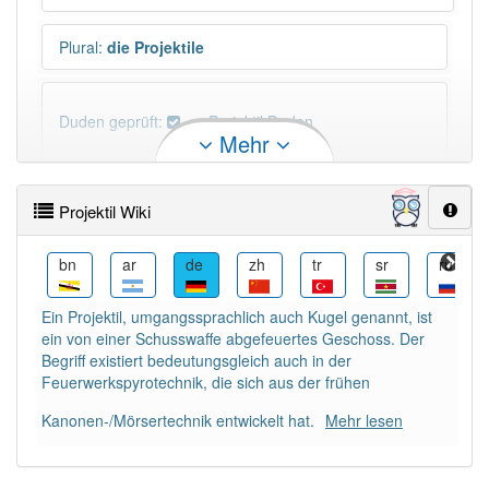
Plural
:
die Projektile
Duden geprüft:
Projektil Duden
Mehr
Projektil Wiktionary
Projektil Wiki
PowerIndex:
9
bs
bn
ar
de
zh
tr
sr
ru
Häufigkeit: 4 von 10
Ein Projektil, umgangssprachlich auch Kugel genannt, ist
ein von einer Schusswaffe abgefeuertes Geschoss. Der
Wörter mit Endung
-projektil
: 1
Begriff existiert bedeutungsgleich auch in der
Feuerwerkspyrotechnik, die sich aus der frühen
Wörter mit Endung
-projektil
aber mit einem anderen
Kanonen-/Mörsertechnik entwickelt hat.
Mehr lesen
Artikel
das
: 0