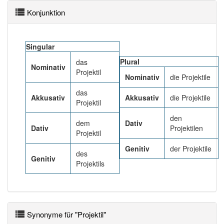
Das Wort wird häufig verwendet im Bereich
Fachsprache
Konjunktion
92% unserer Spielapp-Nutzer haben den Artikel
Singular
korrekt erraten.
Plural
das
Nominativ
Projektil
Nominativ
die Projektile
das
Akkusativ
Akkusativ
die Projektile
Projektil
den
dem
Dativ
Dativ
Projektilen
Projektil
Genitiv
der Projektile
des
Genitiv
Projektils
Synonyme für "Projektil"