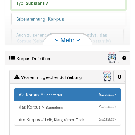
Typ:
Substantiv
Silbentrennung
:
Kor•pus
Auch zu sehen
:
die
Korpus
(Substantiv)
,
das
Mehr
Korpus
(Substantiv)
,
der
Korpus
(Substantiv)
Mehr
Korpus Definition
Plural
:
die Korpora, die Korpusse, —
Wörter mit gleicher Schreibung
Duden geprüft:
Korpus Duden
die Korpus //
Substantiv
Schriftgrad
Korpus Wiktionary
das Korpus //
Substantiv
Sammlung
PowerIndex:
2
der Korpus //
Substantiv
Leib, Klangkörper, Tisch
Häufigkeit: 4 von 10