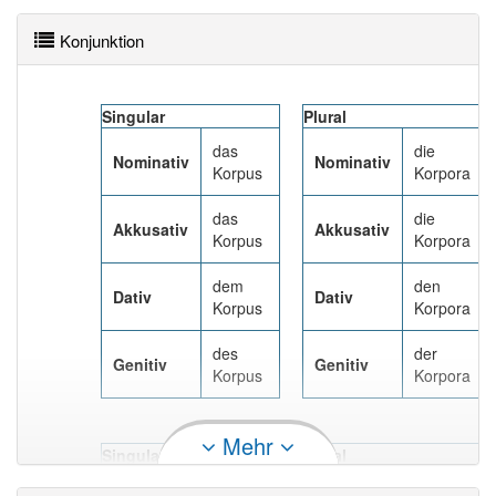
Konjunktion
Singular
Plural
das
die
Nominativ
Nominativ
Korpus
Korpora
das
die
Akkusativ
Akkusativ
Korpus
Korpora
dem
den
Dativ
Dativ
Korpus
Korpora
des
der
Genitiv
Genitiv
Korpus
Korpora
Mehr
Singular
Plural
das
die