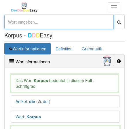
Toggle
navigati
Korpus -
D
D
D
Easy
Wortinformationen
Definition
Grammatik
Synonym
Wortinformationen
Das Wort
Korpus
bedeutet in diesem Fall :
Schriftgrad.
Artikel
:
die
(
der
)
Wort
:
Korpus