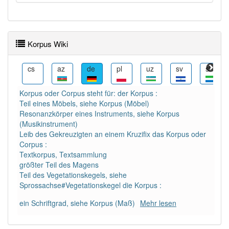
Wörter mit Endung
-korpus
: 1
Korpus Wiki
Wörter mit Endung
-korpus
aber mit einem anderen
Artikel: 2
et
cs
az
de
pl
uz
sv
sl
Das Wort wird häufig verwendet im Bereich
Korpus oder Corpus steht für: der Korpus :
Druckwesen
Teil eines Möbels, siehe Korpus (Möbel)
Resonanzkörper eines Instruments, siehe Korpus
(Musikinstrument)
87% unserer Spielapp-Nutzer haben den Artikel
Leib des Gekreuzigten an einem Kruzifix das Korpus oder
korrekt erraten.
Corpus :
Textkorpus, Textsammlung
größter Teil des Magens
Teil des Vegetationskegels, siehe
Sprossachse#Vegetationskegel die Korpus :
ein Schriftgrad, siehe Korpus (Maß)
Mehr lesen