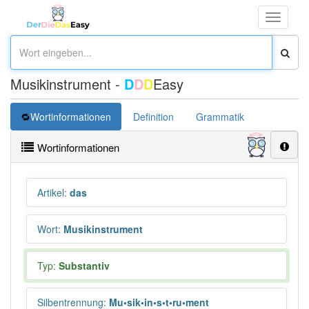
Toggle
navigati
Musikinstrument -
D
D
D
Easy
Wortinformationen
Definition
Grammatik
Synonym
Wortinformationen
Artikel
:
das
Wort
:
Musikinstrument
Typ:
Substantiv
Silbentrennung
:
Mu•sik•in•s•t•ru•ment