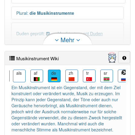
Plural
:
die Musikinstrumente
Duden geprüft:
Musikinstrument Duden
Mehr
Musikinstrument Wiktionary
Musikinstrument Wiki
×
Wörter, die mit "-
ment
" enden, haben fast immer
Artikel:
das
.
ang
als
af
de
zh
tr
sr
ru
Ein Musikinstrument ist ein Gegenstand, der mit dem Ziel
DER:
13
Ausnahmen
konstruiert oder verändert wurde, Musik zu erzeugen. Im
Beispiele
Prinzip kann jeder Gegenstand, der Töne oder auch nur
Geräusche hervorbringt, als Musikinstrument dienen,
DIE:
1
Ausnahmen
Beispiele
jedoch wird der Ausdruck normalerweise nur für solche
Gegenstände verwendet, die zu diesem Zweck hergestellt
DAS:
387
oder verändert wurden. Manchmal wird auch die
menschliche Stimme als Musikinstrument bezeichnet.
PowerIndex:
15