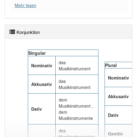
Mehr lesen
Häufigkeit: 4 von 10
Wörter mit Endung
-musikinstrument
: 1
Konjunktion
Wörter mit Endung
-musikinstrument
aber mit
einem anderen Artikel
das
: 0
Singular
das
Plural
Nominativ
92% unserer Spielapp-Nutzer haben den Artikel
Musikinstrument
korrekt erraten.
Nominativ
das
Akkusativ
Musikinstrument
Akkusativ
dem
Musikinstrument ,
Dativ
dem
Dativ
Musikinstrumente
des
Genitiv
Musikinstrumentes