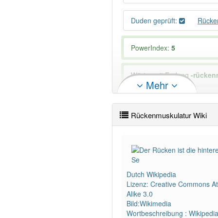
Duden geprüft:
Rücke
PowerIndex:
5
Wörter mit Endung
-rücken
Mehr
94% unserer Spielapp-Nutzer
Rückenmuskulatur Wiki
Dutch Wikipedia
Lizenz: Creative Commons Att
Alike 3.0
Bild:Wikimedia
Wortbeschreibung : Wikipedi