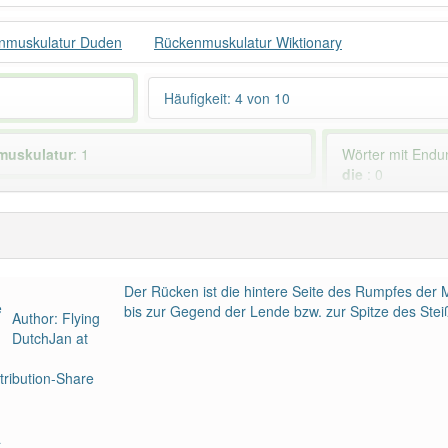
nmuskulatur Duden
Rückenmuskulatur Wiktionary
Häufigkeit: 4 von 10
muskulatur
: 1
Wörter mit End
die
: 0
 haben den Artikel korrekt erraten.
Der Rücken ist die hintere Seite des Rumpfes der
bis zur Gegend der Lende bzw. zur Spitze des Steiß
Author: Flying
DutchJan at
ribution-Share
a