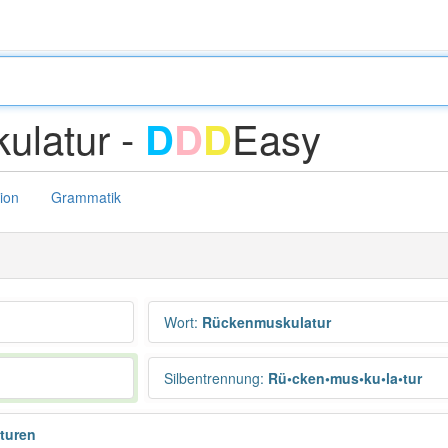
ulatur -
Easy
D
D
D
tion
Grammatik
Wort
:
Rückenmuskulatur
Silbentrennung
:
Rü•cken•mus•ku•la•tur
turen