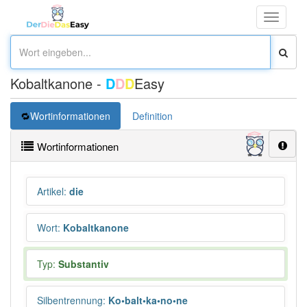
Toggle
navigati
Kobaltkanone -
D
D
D
Easy
Wortinformationen
Definition
Wortinformationen
Artikel
:
die
Wort
:
Kobaltkanone
Typ:
Substantiv
Silbentrennung
:
Ko•balt•ka•no•ne