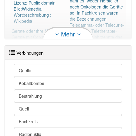
nannten weder Hersteller
Lizenz: Public domain
noch Onkologen die Geräte
Bild:Wikimedia
so. In Fachkreisen waren
Wortbeschreibung :
die Bezeichnungen
Wikipedia
Telegamma- oder Telecurie-
Geräte oder ihre Markennamen geläufig. Teletherapie-
Mehr
Geräte mit Cobalt-60-Quellen waren über Jahrzehnte das
Hauptinstrument der Bestrahlung von Krebstumoren.
Verbindungen
Mehr lesen
Quelle
Kobaltbombe
Bestrahlung
Quell
Fachkreis
Radionuklid