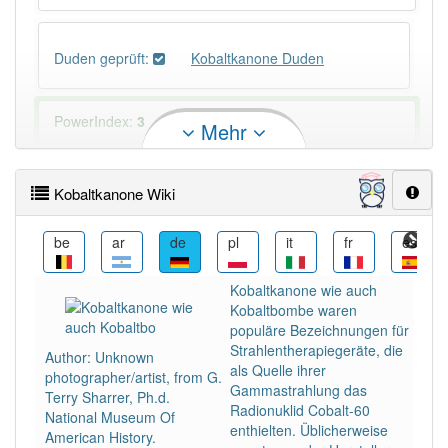
Duden geprüft:
Kobaltkanone Duden
PowerIndex:
3
Mehr
Häufigkeit: 2 von 10
Kobaltkanone Wiki
Wörter mit Endung
-kobaltkanone
: 1
i
be
ar
de
pl
it
fr
es
Wörter mit Endung
-kobaltkanone
aber mit einem
Kobaltkanone wie auch
anderen Artikel
die
: 0
Kobaltbombe waren
populäre Bezeichnungen für
Strahlentherapiegeräte, die
Das Wort wird häufig verwendet im Bereich
Author: Unknown
als Quelle ihrer
Medizin
photographer/artist, from G.
Gammastrahlung das
Terry Sharrer, Ph.d.
Radionuklid Cobalt-60
National Museum Of
80% unserer Spielapp-Nutzer haben den Artikel
enthielten. Üblicherweise
American History.
korrekt erraten.