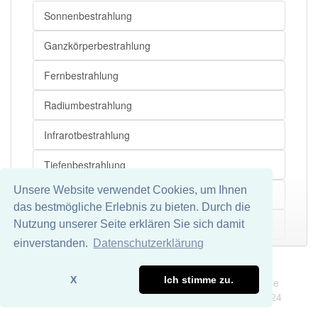
Sonnenbestrahlung
Ganzkörperbestrahlung
Fernbestrahlung
Radiumbestrahlung
Infrarotbestrahlung
Tiefenbestrahlung
Unsere Website verwendet Cookies, um Ihnen
Röntgenbestrahlung
das bestmögliche Erlebnis zu bieten. Durch die
Rotlichtbestrahlung
Nutzung unserer Seite erklären Sie sich damit
Mehr
einverstanden.
Datenschutzerklärung
Lebensmittelbestrahlung
Impressum
Datenschutz
X
Ich stimme zu.
Wir übernehmen keine Garantie und keine Haftung für die
Palliativbestrahlung
Richtigkeit und Vollständigkeit dieser Seite. DDDEasy 2024
Ultraviolettbestrahlung