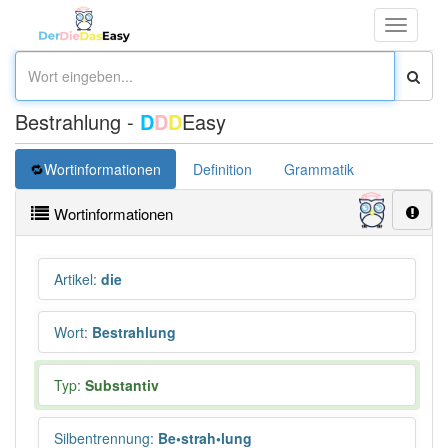
Toggle
navigati
Bestrahlung -
D
D
D
Easy
Wortinformationen
Definition
Grammatik
Synonym
Wortinformationen
Artikel
:
die
Wort
:
Bestrahlung
Typ:
Substantiv
Silbentrennung
:
Be•strah•lung