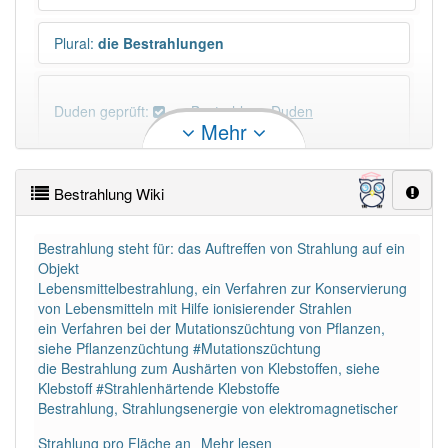
Plural
:
die Bestrahlungen
Duden geprüft:
Bestrahlung Duden
Mehr
Bestrahlung Wiktionary
Bestrahlung Wiki
×
Wörter, die mit "-
ung
" enden, haben fast immer
Artikel:
die
.
Bestrahlung steht für: das Auftreffen von Strahlung auf ein
Objekt
Lebensmittelbestrahlung, ein Verfahren zur Konservierung
DER:
127
Ausnahmen
von Lebensmitteln mit Hilfe ionisierender Strahlen
Beispiele
ein Verfahren bei der Mutationszüchtung von Pflanzen,
DIE:
11 043
siehe Pflanzenzüchtung #Mutationszüchtung
die Bestrahlung zum Aushärten von Klebstoffen, siehe
DAS:
2
Ausnahmen
Beispiele
Klebstoff #Strahlenhärtende Klebstoffe
Bestrahlung, Strahlungsenergie von elektromagnetischer
PowerIndex:
109
Strahlung pro Fläche an
Mehr lesen