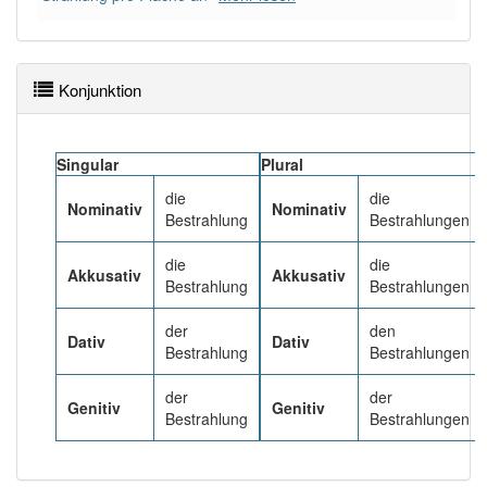
Häufigkeit: 4 von 10
Konjunktion
Wörter mit Endung
-bestrahlung
: 9
Wörter mit Endung
-bestrahlung
aber mit einem
Singular
Plural
anderen Artikel
die
: 0
die
die
Nominativ
Nominativ
Bestrahlung
Bestrahlungen
91% unserer Spielapp-Nutzer haben den Artikel
korrekt erraten.
die
die
Akkusativ
Akkusativ
Bestrahlung
Bestrahlungen
der
den
Dativ
Dativ
Bestrahlung
Bestrahlungen
der
der
Genitiv
Genitiv
Bestrahlung
Bestrahlungen