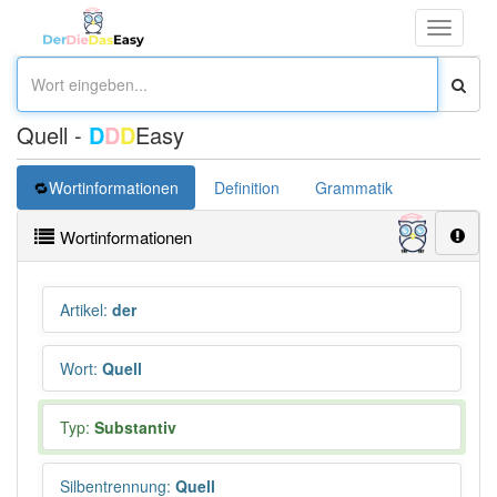
Toggle
navigati
Quell -
D
D
D
Easy
Wortinformationen
Definition
Grammatik
Synonym
Wortinformationen
Artikel
:
der
Wort
:
Quell
Typ:
Substantiv
Silbentrennung
:
Quell