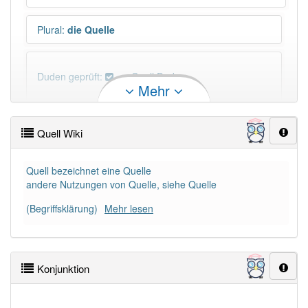
Plural
:
die Quelle
Duden geprüft:
Quell Duden
Mehr
Quell Wiktionary
Quell Wiki
PowerIndex:
25
Quell bezeichnet eine Quelle
andere Nutzungen von Quelle, siehe Quelle
Häufigkeit: 4 von 10
(Begriffsklärung)
Mehr lesen
Wörter mit Endung
-quell
: 3
Wörter mit Endung
-quell
aber mit einem anderen
Konjunktion
Artikel
der
: 0