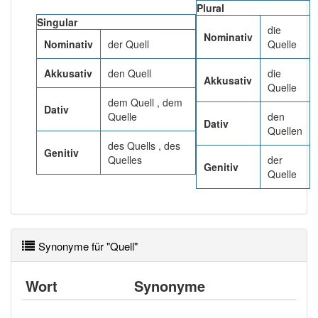
Das Wort wird häufig verwendet im Bereich
Plural
gehoben
Singular
die
Nominativ
Nominativ
der Quell
Quelle
99% unserer Spielapp-Nutzer haben den Artikel
korrekt erraten.
Akkusativ
den Quell
die
Akkusativ
Quelle
dem Quell , dem
Dativ
Quelle
den
Dativ
Quellen
des Quells , des
Genitiv
Quelles
der
Genitiv
Quelle
Synonyme für "Quell"
Wort
Synonyme