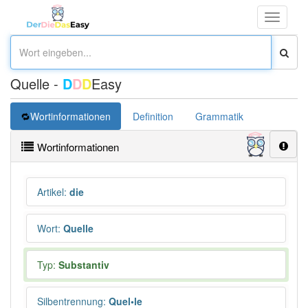
Toggle
navigati
Quelle -
D
D
D
Easy
Wortinformationen
Definition
Grammatik
Synonym
Wortinformationen
Artikel
:
die
Wort
:
Quelle
Typ:
Substantiv
Silbentrennung
:
Quel•le