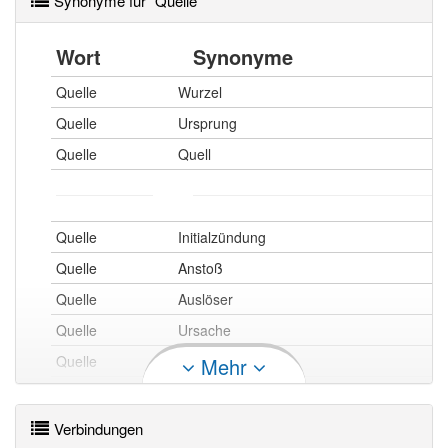
Synonyme für "Quelle"
Wort
Synonyme
Quelle
Wurzel
Quelle
Ursprung
Quelle
Quell
Quelle
Initialzündung
Quelle
Anstoß
Quelle
Auslöser
Quelle
Ursache
Quelle
Beweggrund
Mehr
Quelle
Anlass
Quelle
Grund
Verbindungen