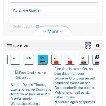
Plural
:
die Quellen
Duden geprüft:
Quelle Duden
Mehr
Quelle Wiktionary
Quelle Wiki
PowerIndex:
9 217
ang
an
als
de
zh
tr
sr
ru
Häufigkeit: 6 von 10
Eine Quelle ist ein Ort, an
dem dauerhaft oder
Wörter mit Endung
-quelle
: 48
zeitweise Grundwasser auf
natürliche Weise an der
Author: Donald Thomas
Geländeoberfläche austritt.
Lizenz: Creative Commons
Wörter mit Endung
-quelle
aber mit einem anderen
Meistens handelt es sich
Attribution-Share Alike 2.0
Artikel
die
: 0
dabei um aus
Bild:Wikimedia
Niederschlägen gespeistes
Wortbeschreibung :