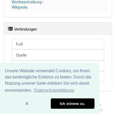
Wortbeschreibung :
Wikipedia
Verbindungen
Fuß
Quelle
Griechenland
Unsere Website verwendet Cookies, um Ihnen
Parnassos
das bestmögliche Erlebnis zu bieten. Durch die
Nutzung unserer Seite erklären Sie sich damit
einverstanden.
Datenschutzerklärung
Impressum
Datenschutz
X
Ich stimme zu.
Wir übernehmen keine Garantie und keine Haftung für die
Richtigkeit und Vollständigkeit dieser Seite. DDDEasy 2024