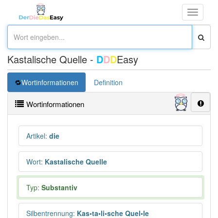
Toggle
navigati
Kastalische Quelle -
D
D
D
Easy
Wortinformationen
Definition
Wortinformationen
Artikel
:
die
Wort
:
Kastalische Quelle
Typ:
Substantiv
Silbentrennung
:
Kas•ta•li•sche Quel•le