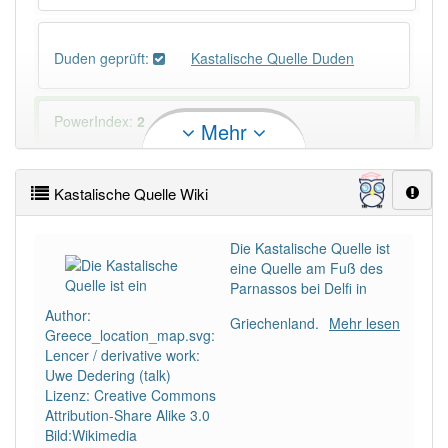
Duden geprüft:
Kastalische Quelle Duden
PowerIndex:
2
Mehr
Häufigkeit: 2 von 10
Kastalische Quelle Wiki
Wörter mit Endung
-kastalische quelle
: 1
Die Kastalische Quelle ist
eine Quelle am Fuß des
Wörter mit Endung
-kastalische quelle
aber mit
Parnassos bei Delfi in
einem anderen Artikel
die
: 0
Author:
Griechenland.
Mehr lesen
Greece_location_map.svg:
89% unserer Spielapp-Nutzer haben den Artikel
Lencer / derivative work:
korrekt erraten.
Uwe Dedering (talk)
Lizenz: Creative Commons
Attribution-Share Alike 3.0
Bild:Wikimedia