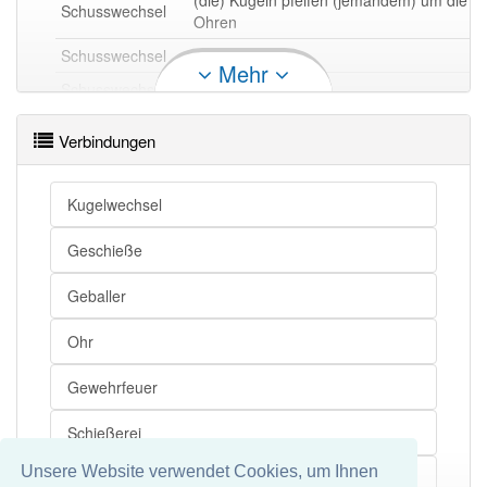
(die) Kugeln pfeifen (jemandem) um die
Schusswechsel
Ohren
Schusswechsel
Kugelregen
Mehr
Schusswechsel
Beschuss
Schusswechsel
Kugelwechsel
Verbindungen
Schusswechsel
Kugelhagel
Schusswechsel
Geschieße
Kugelwechsel
Geschieße
Schusswechsel openthesaurus
Geballer
Ohr
Gewehrfeuer
Schießerei
Unsere Website verwendet Cookies, um Ihnen
Ballerei