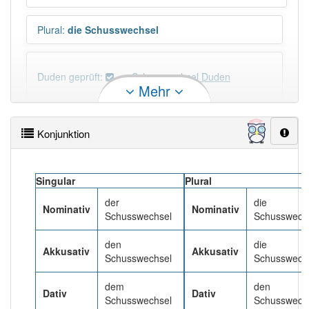
Plural
:
die Schusswechsel
Duden geprüft:
Schusswechsel Duden
Mehr
Schusswechsel Wiktionary
Konjunktion
PowerIndex:
9
Singular
Plural
Häufigkeit: 4 von 10
der
die
Nominativ
Nominativ
Schusswechsel
Schusswech
Wörter mit Endung
-schusswechsel
: 1
den
die
Akkusativ
Akkusativ
Schusswechsel
Schusswech
Wörter mit Endung
-schusswechsel
aber mit einem
anderen Artikel
der
: 0
dem
den
Dativ
Dativ
Schusswechsel
Schusswech