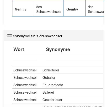
84% unserer Spielapp-Nutzer haben den Artikel
korrekt erraten.
des
der
Genitiv
Genitiv
Schusswechsels
Schusswech
Synonyme für "Schusswechsel"
Wort
Synonyme
Schusswechsel
Schießerei
Schusswechsel
Geballer
Schusswechsel
Feuergefecht
Schusswechsel
Ballerei
Schusswechsel
Gewehrfeuer