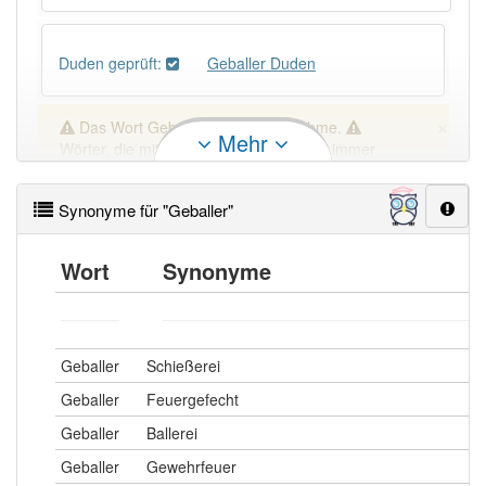
Duden geprüft:
Geballer Duden
×
Das Wort Geballer ist eine Ausnahme.
Mehr
Wörter, die mit "-
ler
" enden, haben fast immer
Artikel:
der
.
Synonyme für "Geballer"
DER:
1 397
Wort
Synonyme
DIE:
9
Ausnahmen
Beispiele
DAS:
11
Ausnahmen
Beispiele
Geballer
Schießerei
PowerIndex:
5
Geballer
Feuergefecht
Geballer
Ballerei
Häufigkeit: 4 von 10
Geballer
Gewehrfeuer