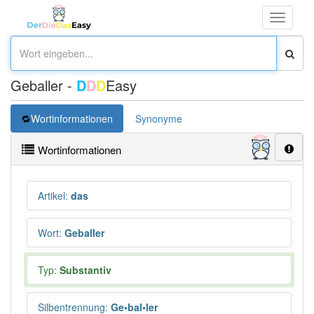
Toggle
navigati
Geballer -
D
D
D
Easy
Wortinformationen
Synonyme
Wortinformationen
Artikel
:
das
Wort
:
Geballer
Typ:
Substantiv
Silbentrennung
:
Ge•bal•ler