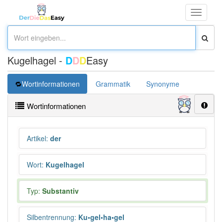
Toggle
navigati
Kugelhagel -
D
D
D
Easy
Wortinformationen
Grammatik
Synonyme
Überset
Wortinformationen
Artikel
:
der
Wort
:
Kugelhagel
Typ:
Substantiv
Silbentrennung
:
Ku•gel•ha•gel