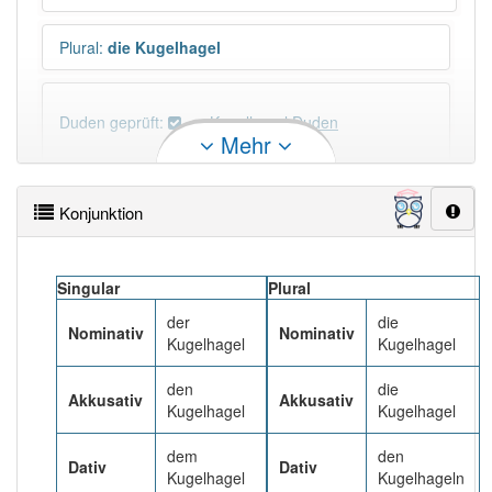
Plural
:
die Kugelhagel
Duden geprüft:
Kugelhagel Duden
Mehr
Kugelhagel Wiktionary
Konjunktion
PowerIndex:
5
Singular
Plural
Häufigkeit: 4 von 10
der
die
Nominativ
Nominativ
Kugelhagel
Kugelhagel
Wörter mit Endung
-kugelhagel
: 1
den
die
Akkusativ
Akkusativ
Kugelhagel
Kugelhagel
Wörter mit Endung
-kugelhagel
aber mit einem
anderen Artikel
der
: 0
dem
den
Dativ
Dativ
Kugelhagel
Kugelhageln