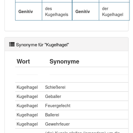
Das Wort wird häufig verwendet im Bereich
emotional
des
der
Genitiv
Genitiv
Kugelhagels
Kugelhagel
92% unserer Spielapp-Nutzer haben den Artikel
korrekt erraten.
Synonyme für "Kugelhagel"
Wort
Synonyme
Kugelhagel
Schießerei
Kugelhagel
Geballer
Kugelhagel
Feuergefecht
Kugelhagel
Ballerei
Kugelhagel
Gewehrfeuer