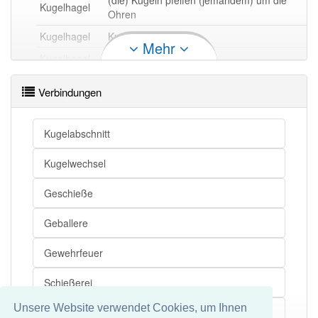
(die) Kugeln pfeifen (jemandem) um die
Kugelhagel
Ohren
Kugelhagel
Kugelregen
Mehr
Kugelhagel
Beschuss
Kugelhagel
Kugelwechsel
Verbindungen
Kugelhagel
Schusswechsel
Kugelhagel
Geschieße
Kugelabschnitt
Kugelwechsel
Kugelhagel openthesaurus
Geschieße
Geballere
Gewehrfeuer
Schießerei
Unsere Website verwendet Cookies, um Ihnen
Schusswechsel