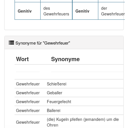
82% unserer Spielapp-Nutzer haben den Artikel
korrekt erraten.
des
der
Genitiv
Genitiv
Gewehrfeuers
Gewehrfeuer
Synonyme für "Gewehrfeuer"
Wort
Synonyme
Gewehrfeuer
Schießerei
Gewehrfeuer
Geballer
Gewehrfeuer
Feuergefecht
Gewehrfeuer
Ballerei
(die) Kugeln pfeifen (jemandem) um die
Gewehrfeuer
Ohren