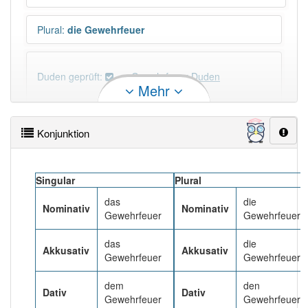
Plural
:
die Gewehrfeuer
Duden geprüft:
Gewehrfeuer Duden
Mehr
Gewehrfeuer Wiktionary
Konjunktion
PowerIndex:
5
Singular
Plural
Häufigkeit: 4 von 10
das
die
Nominativ
Nominativ
Gewehrfeuer
Gewehrfeuer
Wörter mit Endung
-gewehrfeuer
: 2
das
die
Akkusativ
Akkusativ
Gewehrfeuer
Gewehrfeuer
Wörter mit Endung
-gewehrfeuer
aber mit einem
anderen Artikel
das
: 0
dem
den
Dativ
Dativ
Gewehrfeuer
Gewehrfeuern