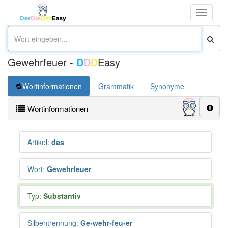
Toggle
navigati
Gewehrfeuer -
D
D
D
Easy
Wortinformationen
Grammatik
Synonyme
Wortinformationen
Artikel
:
das
Wort
:
Gewehrfeuer
Typ:
Substantiv
Silbentrennung
:
Ge•wehr•feu•er