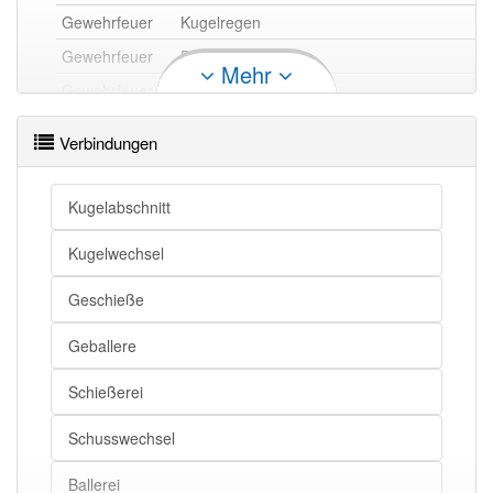
Gewehrfeuer
Kugelregen
Gewehrfeuer
Beschuss
Mehr
Gewehrfeuer
Kugelwechsel
Gewehrfeuer
Schusswechsel
Verbindungen
Gewehrfeuer
Kugelhagel
Gewehrfeuer
Geschieße
Kugelabschnitt
Kugelwechsel
Gewehrfeuer openthesaurus
Geschieße
Geballere
Schießerei
Schusswechsel
Ballerei