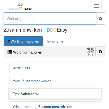
Toggle
navigati
Zusammenwirken -
D
D
D
Easy
Wortinformationen
Synonyme
Wortinformationen
Artikel
:
das
Wort
:
Zusammenwirken
Typ:
Substantiv
Silbentrennung
:
Zu•sam•men•wir•ken