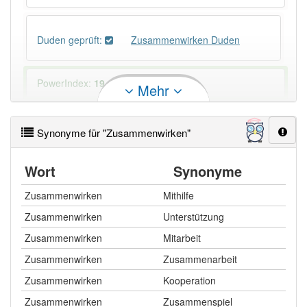
Duden geprüft:
Zusammenwirken Duden
PowerIndex:
19
Mehr
Häufigkeit: 4 von 10
Synonyme für "Zusammenwirken"
Wörter mit Endung
-zusammenwirken
: 1
Wort
Synonyme
Wörter mit Endung
-zusammenwirken
aber mit
Zusammenwirken
Mithilfe
einem anderen Artikel
das
: 0
Zusammenwirken
Unterstützung
Zusammenwirken
Mitarbeit
93% unserer Spielapp-Nutzer haben den Artikel
korrekt erraten.
Zusammenwirken
Zusammenarbeit
Zusammenwirken
Kooperation
Zusammenwirken
Zusammenspiel