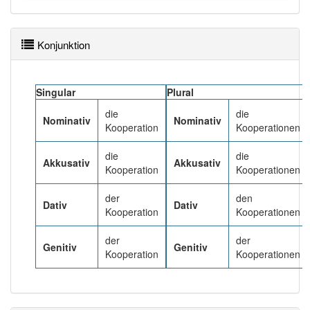
Häufigkeit: 6 von 10
Konjunktion
Wörter mit Endung
-kooperation
: 1
Singular
Plural
Wörter mit Endung
-kooperation
aber mit einem
die
die
anderen Artikel
die
: 0
Nominativ
Nominativ
Kooperation
Kooperationen
94% unserer Spielapp-Nutzer haben den Artikel
die
die
Akkusativ
Akkusativ
korrekt erraten.
Kooperation
Kooperationen
der
den
Dativ
Dativ
Kooperation
Kooperationen
der
der
Genitiv
Genitiv
Kooperation
Kooperationen