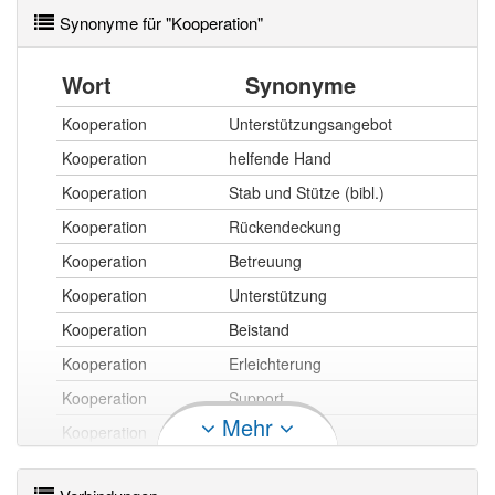
Synonyme für "Kooperation"
Wort
Synonyme
Kooperation
Unterstützungsangebot
Kooperation
helfende Hand
Kooperation
Stab und Stütze (bibl.)
Kooperation
Rückendeckung
Kooperation
Betreuung
Kooperation
Unterstützung
Kooperation
Beistand
Kooperation
Erleichterung
Kooperation
Support
Mehr
Kooperation
Hilfe
Kooperation
Hilfestellung