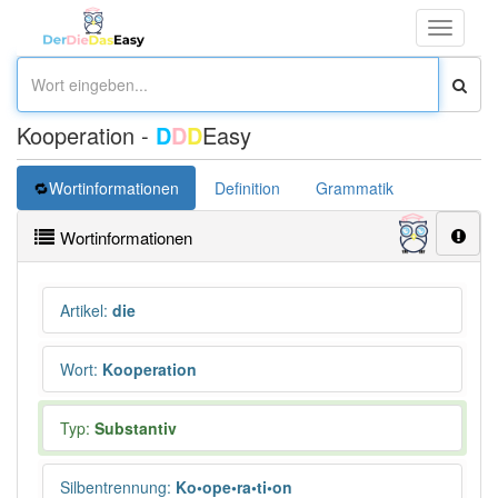
Toggle
navigati
Kooperation -
D
D
D
Easy
Wortinformationen
Definition
Grammatik
Synonym
Wortinformationen
Artikel
:
die
Wort
:
Kooperation
Typ:
Substantiv
Silbentrennung
:
Ko•ope•ra•ti•on