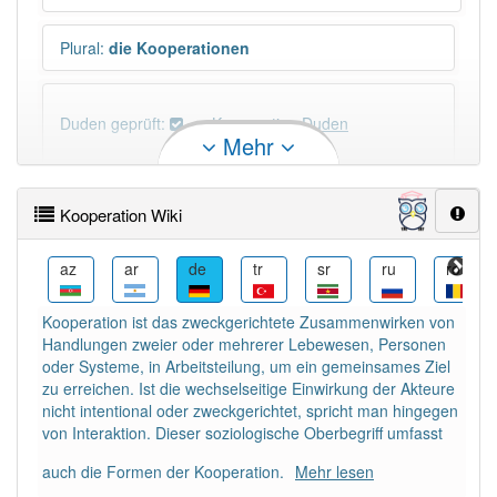
Plural
:
die Kooperationen
Duden geprüft:
Kooperation Duden
Mehr
Kooperation Wiktionary
Kooperation Wiki
×
Wörter, die mit "-
ion
" enden, haben fast immer
Artikel:
die
.
bcl
az
ar
de
tr
sr
ru
ro
Kooperation ist das zweckgerichtete Zusammenwirken von
DER:
21
Ausnahmen
Handlungen zweier oder mehrerer Lebewesen, Personen
Beispiele
oder Systeme, in Arbeitsteilung, um ein gemeinsames Ziel
DIE:
2 809
zu erreichen. Ist die wechselseitige Einwirkung der Akteure
nicht intentional oder zweckgerichtet, spricht man hingegen
DAS:
114
Ausnahmen
Beispiele
von Interaktion. Dieser soziologische Oberbegriff umfasst
auch die Formen der Kooperation.
Mehr lesen
PowerIndex:
4