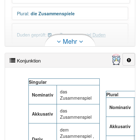
Plural
:
die Zusammenspiele
Duden geprüft:
Zusammenspiel Duden
Mehr
Zusammenspiel Wiktionary
Konjunktion
×
Wörter, die mit "-
iel
" enden, haben fast immer
Artikel:
das
.
Singular
das
Plural
Nominativ
DER:
32
Ausnahmen
Beispiele
Zusammenspiel
d
DIE:
0
Nominativ
Z
das
DAS:
346
Akkusativ
Zusammenspiel
d
Akkusativ
PowerIndex:
31
Z
dem
Zusammenspiel ,
Dativ