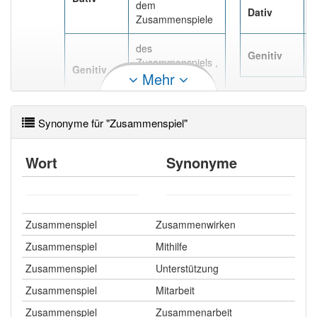
dem
d
Häufigkeit: 6 von 10
Dativ
Zusammenspiele
Z
des
d
Wörter mit Endung
-zusammenspiel
: 1
Genitiv
Zusammenspiels ,
Z
Genitiv
Mehr
des
Wörter mit Endung
-zusammenspiel
aber mit einem
Zusammenspieles
anderen Artikel
das
: 0
Synonyme für "Zusammenspiel"
96% unserer Spielapp-Nutzer haben den Artikel
korrekt erraten.
Wort
Synonyme
Zusammenspiel
Zusammenwirken
Zusammenspiel
Mithilfe
Zusammenspiel
Unterstützung
Zusammenspiel
Mitarbeit
Zusammenspiel
Zusammenarbeit