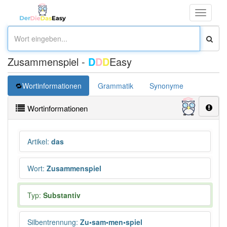
Toggle
navigati
Zusammenspiel -
D
D
D
Easy
Wortinformationen
Grammatik
Synonyme
Überset
Wortinformationen
Artikel
:
das
Wort
:
Zusammenspiel
Typ:
Substantiv
Silbentrennung
:
Zu•sam•men•spiel