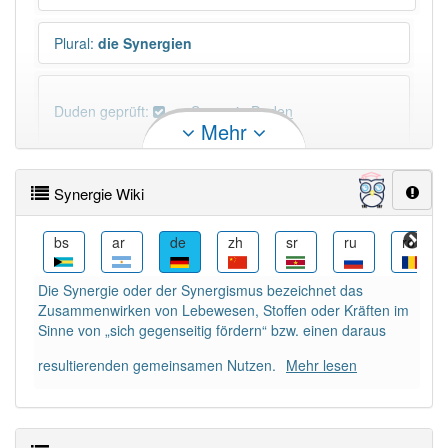
Plural
:
die Synergien
Duden geprüft:
Synergie Duden
Mehr
Synergie Wiktionary
Synergie Wiki
×
Wörter, die mit "-
ie
" enden, haben fast immer
Artikel:
die
.
ca
bs
ar
de
zh
sr
ru
ro
Die Synergie oder der Synergismus bezeichnet das
DER:
41
Ausnahmen
Zusammenwirken von Lebewesen, Stoffen oder Kräften im
Beispiele
Sinne von „sich gegenseitig fördern“ bzw. einen daraus
DIE:
4 354
resultierenden gemeinsamen Nutzen.
Mehr lesen
DAS:
34
Ausnahmen
Beispiele
PowerIndex:
13