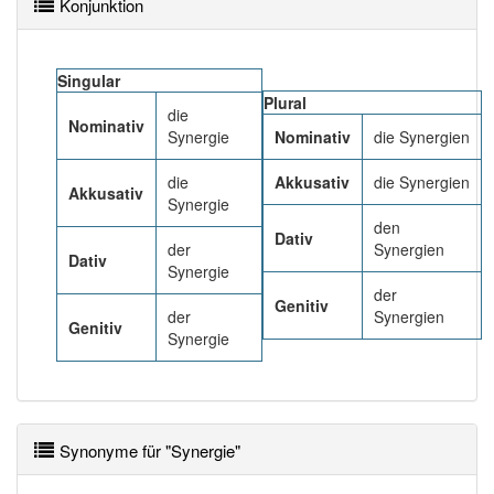
Konjunktion
Häufigkeit: 6 von 10
Singular
Plural
Wörter mit Endung
-synergie
: 2
die
Nominativ
Synergie
Nominativ
die Synergien
Wörter mit Endung
-synergie
aber mit einem
die
Akkusativ
die Synergien
anderen Artikel
die
: 0
Akkusativ
Synergie
den
Dativ
95% unserer Spielapp-Nutzer haben den Artikel
der
Synergien
Dativ
korrekt erraten.
Synergie
der
Genitiv
der
Synergien
Genitiv
Synergie
Synonyme für "Synergie"