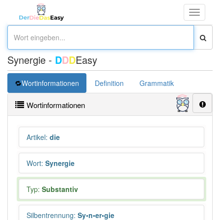
Toggle
navigati
Synergie -
D
D
D
Easy
Wortinformationen
Definition
Grammatik
Synonym
Wortinformationen
Artikel
:
die
Wort
:
Synergie
Typ:
Substantiv
Silbentrennung
:
Sy•n•er•gie