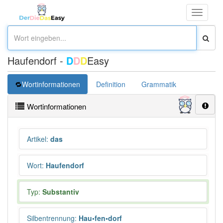
Toggle
navigati
Haufendorf -
D
D
D
Easy
Wortinformationen
Definition
Grammatik
Wortinformationen
Artikel
:
das
Wort
:
Haufendorf
Typ:
Substantiv
Silbentrennung
:
Hau•fen•dorf