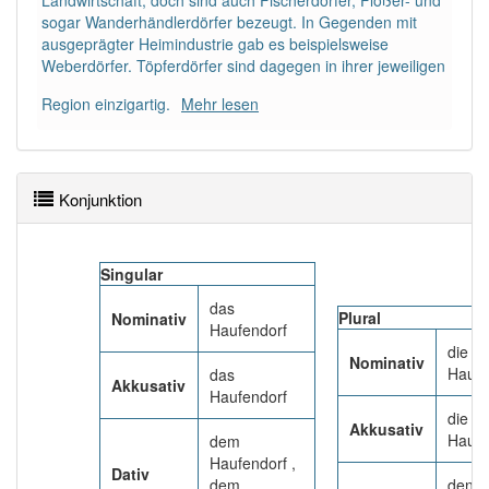
Landwirtschaft, doch sind auch Fischerdörfer, Flößer- und
85% unserer Spielapp-Nutzer haben den Artikel
sogar Wanderhändlerdörfer bezeugt. In Gegenden mit
korrekt erraten.
ausgeprägter Heimindustrie gab es beispielsweise
Weberdörfer. Töpferdörfer sind dagegen in ihrer jeweiligen
Region einzigartig.
Mehr lesen
Konjunktion
Singular
das
Plural
Nominativ
Haufendorf
die
Nominativ
Haufe
das
Akkusativ
Haufendorf
die
Akkusativ
Haufe
dem
Haufendorf ,
Dativ
dem
den