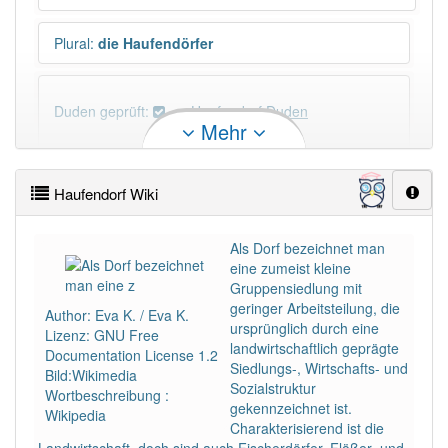
Plural
:
die Haufendörfer
Duden geprüft:
Haufendorf Duden
Mehr
Haufendorf Wiktionary
Haufendorf Wiki
PowerIndex:
2
Als Dorf bezeichnet man
eine zumeist kleine
Häufigkeit: 2 von 10
Gruppensiedlung mit
geringer Arbeitsteilung, die
Author: Eva K. / Eva K.
Wörter mit Endung
-haufendorf
: 1
ursprünglich durch eine
Lizenz: GNU Free
landwirtschaftlich geprägte
Documentation License 1.2
Siedlungs-, Wirtschafts- und
Bild:Wikimedia
Wörter mit Endung
-haufendorf
aber mit einem
Sozialstruktur
Wortbeschreibung :
anderen Artikel
das
: 0
gekennzeichnet ist.
Wikipedia
Charakterisierend ist die