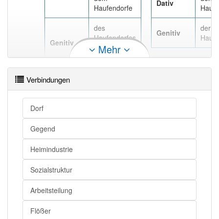
Dativ
Haufendorfe
Haufe
des
der
Genitiv
Haufendorfes
Haufe
Genitiv
Mehr
, des
Haufendorfs
Verbindungen
Dorf
Gegend
Heimindustrie
Sozialstruktur
Arbeitsteilung
Flößer