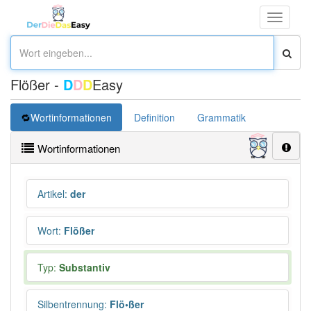
Toggle
navigati
Flößer -
D
D
D
Easy
Wortinformationen
Definition
Grammatik
Übersetz
Wortinformationen
Artikel
:
der
Wort
:
Flößer
Typ:
Substantiv
Silbentrennung
:
Flö•ßer