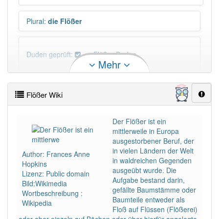
Plural
:
die Flößer
Duden geprüft:
Flößer Duden
Mehr
Flößer Wiktionary
Flößer Wiki
PowerIndex:
3
Der Flößer ist ein
mittlerweile in Europa
Häufigkeit: 4 von 10
ausgestorbener Beruf, der
in vielen Ländern der Welt
Author: Frances Anne
Wörter mit Endung
-flößer
: 1
in waldreichen Gegenden
Hopkins
ausgeübt wurde. Die
Lizenz: Public domain
Aufgabe bestand darin,
Bild:Wikimedia
Wörter mit Endung
-flößer
aber mit einem anderen
gefällte Baumstämme oder
Wortbeschreibung :
Artikel
der
: 0
Baumteile entweder als
Wikipedia
Floß auf Flüssen (Flößerei)