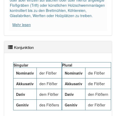
oder aber einzeln auf Bächen oder über hierfür angelegte
84% unserer Spielapp-Nutzer haben den Artikel
Floßgräben (Trift) oder künstlichen Holzschwemmanlagen
korrekt erraten.
kontrolliert bis zu den Brettmühlen, Köhlereien,
Glasfabriken, Werften oder Holzplätzen zu treiben.
Mehr lesen
Konjunktion
Singular
Plural
Nominativ
der Flößer
Nominativ
die Flößer
Akkusativ
den Flößer
Akkusativ
die Flößer
Dativ
dem Flößer
Dativ
den Flößern
Genitiv
des Flößers
Genitiv
der Flößer