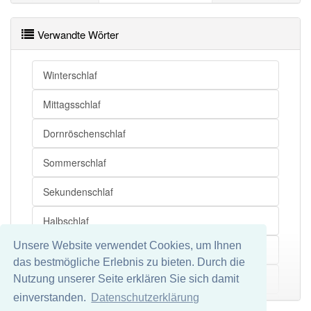
Wachzustand
Verwandte Wörter
Blutdruck
Puls
Winterschlaf
Lebenszeichen
Mittagsschlaf
Dornröschenschlaf
Sommerschlaf
Sekundenschlaf
Halbschlaf
Unsere Website verwendet Cookies, um Ihnen
Nachtschlaf
das bestmögliche Erlebnis zu bieten. Durch die
Heilschlaf
Nutzung unserer Seite erklären Sie sich damit
Mehr
einverstanden.
Datenschutzerklärung
Tiefschlaf