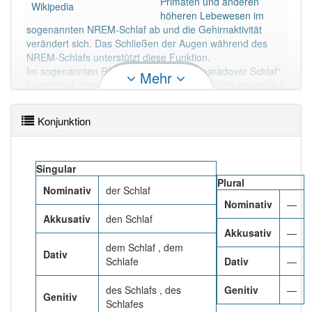
Primaten und anderen
89% unserer Spielapp-Nutzer haben den Artikel
Wikipedia
höheren Lebewesen im
korrekt erraten.
sogenannten NREM-Schlaf ab und die Gehirnaktivität
verändert sich. Das Schließen der Augen während des
NREM-Schlafs unterstützt diese Funktion.
Im sogenannten REM-Schlaf, auch als „paradoxer Schlaf“
Mehr
bezeichnet, finden sich hingegen Zustände, die denen des
Wach-Seins ähneln, insbesondere eine erhöhte
Gehirnaktivität (an Träume aus dieser Phase erinnert man
Konjunktion
sich am häufigsten) und ein Anstieg von Herz- und
Atemfrequenz sowie des Blutdrucks.
Mehr lesen
Singular
Plural
Nominativ
der Schlaf
Nominativ
—
Akkusativ
den Schlaf
Akkusativ
—
dem Schlaf , dem
Dativ
Schlafe
Dativ
—
des Schlafs , des
Genitiv
—
Genitiv
Schlafes