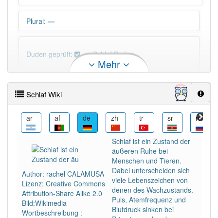
Plural
:
—
Duden geprüft:
Schlaf Duden
Mehr
Schlaf Wiktionary
Schlaf Wiki
PowerIndex:
196
ry
ar
af
de
zh
tr
sr
ru
Häufigkeit: 6 von 10
Schlaf ist ein Zustand der
äußeren Ruhe bei
Wörter mit Endung
-schlaf
: 13
Menschen und Tieren.
Dabei unterscheiden sich
Author: rachel CALAMUSA
viele Lebenszeichen von
Lizenz: Creative Commons
Wörter mit Endung
-schlaf
aber mit einem anderen
denen des Wachzustands.
Attribution-Share Alike 2.0
Artikel
der
: 0
Puls, Atemfrequenz und
Bild:Wikimedia
Blutdruck sinken bei
Wortbeschreibung :