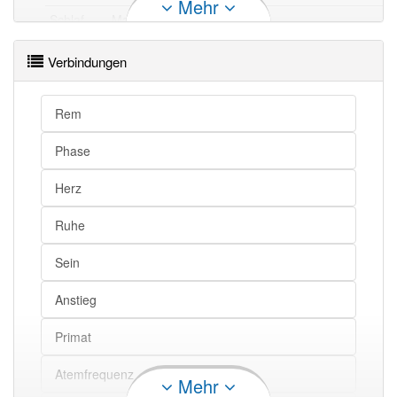
Mehr
Schlaf
Matzel
Schlaf
Sand (in den Augen)
Verbindungen
Schlaf
Schlafsand
Rem
Schlaf openthesaurus
Phase
Herz
Ruhe
Sein
Anstieg
Primat
Atemfrequenz
Mehr