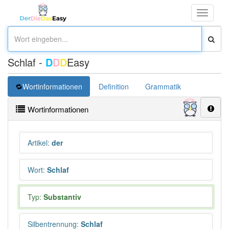
Toggle
navigati
Schlaf -
D
D
D
Easy
Wortinformationen
Definition
Grammatik
Synonym
Wortinformationen
Artikel
:
der
Wort
:
Schlaf
Typ:
Substantiv
Silbentrennung
:
Schlaf