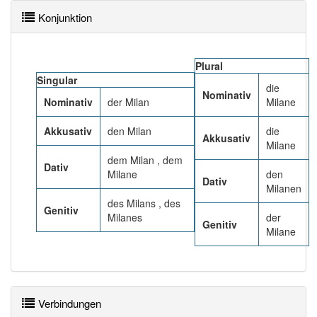
ein Modell der amerikanischen Automobilmarke Mercury,
Konjunktion
siehe Mercury Milan
einen italienischen Fußballverein, siehe AC Mailand
Mehr lesen
Plural
Singular
die
Nominativ
Nominativ
der Milan
Milane
Akkusativ
den Milan
die
Akkusativ
Milane
dem Milan , dem
Dativ
Milane
den
Dativ
Milanen
des Milans , des
Genitiv
Milanes
der
Genitiv
Milane
Verbindungen