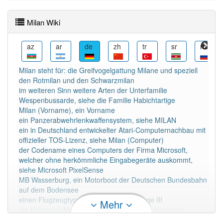
Wörter mit Endung
-milan
aber mit einem anderen
Artikel
der
: 0
Milan Wiki
80% unserer Spielapp-Nutzer haben den Artikel
be
az
ar
de
zh
tr
sr
ru
korrekt erraten.
Milan steht für: die Greifvogelgattung Milane und speziell
den Rotmilan und den Schwarzmilan
im weiteren Sinn weitere Arten der Unterfamilie
Wespenbussarde, siehe die Familie Habichtartige
Milan (Vorname), ein Vorname
ein Panzerabwehrlenkwaffensystem, siehe MILAN
ein in Deutschland entwickelter Atari-Computernachbau mit
offizieller TOS-Lizenz, siehe Milan (Computer)
der Codename eines Computers der Firma Microsoft,
welcher ohne herkömmliche Eingabegeräte auskommt,
siehe Microsoft PixelSense
MB Wasserburg, ein Motorboot der Deutschen Bundesbahn
auf dem Bodensee
einen Flugzeugtyp, als Variante der Mirage III
Mehr
ein Velomobil-Model der Firma Räderwerk Hannover
Milan (Auto), ein Automobilhersteller