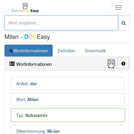
Toggle
navigati
Milan -
D
D
D
Easy
Wortinformationen
Definition
Grammatik
Übersetz
Wortinformationen
Artikel
:
der
Wort
:
Milan
Typ:
Substantiv
Silbentrennung
:
Mi•lan