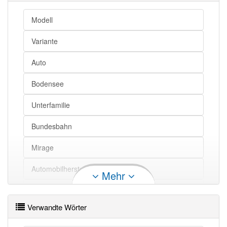
Modell
Variante
Auto
Bodensee
Unterfamilie
Bundesbahn
Mirage
Automobilhersteller
Mehr
Fußballverein
Verwandte Wörter
Vorname