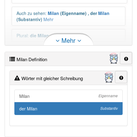
Auch zu sehen
:
Milan
(Eigenname)
,
der
Milan
(Substantiv)
Mehr
Plural
:
die Milane
Mehr
Duden geprüft:
Milan Duden
Milan Definition
Milan Wiktionary
Wörter mit gleicher Schreibung
PowerIndex:
3
Milan
Eigenname
Häufigkeit: 4 von 10
der Milan
Substantiv
Wörter mit Endung
-milan
: 1