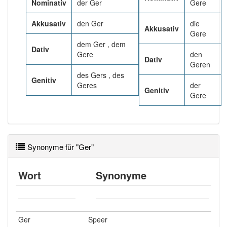
97% unserer Spielapp-Nutzer haben den Artikel
Nominativ
der Ger
Gere
korrekt erraten.
Akkusativ
den Ger
die
Akkusativ
Gere
dem Ger , dem
Dativ
Gere
den
Dativ
Geren
des Gers , des
Genitiv
Geres
der
Genitiv
Gere
Synonyme für "Ger"
Wort
Synonyme
Ger
Speer