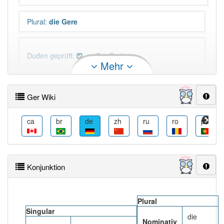
Plural
:
die Gere
Duden geprüft:
Ger Duden
Mehr
Ger Wiktionary
Ger Wiki
PowerIndex:
5
ceb
ca
br
de
zh
ru
ro
pt
Häufigkeit: 6 von 10
Wörter mit Endung
-ger
: 1 050
Konjunktion
Wörter mit Endung
-ger
aber mit einem anderen
Artikel: 87
Plural
Singular
die
Nominativ