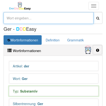
Toggle
navigati
Ger -
D
D
D
Easy
Wortinformationen
Definition
Grammatik
Synonym
Wortinformationen
Artikel
:
der
Wort
:
Ger
Typ:
Substantiv
Silbentrennung
:
Ger