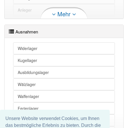
Anleger
Mehr
Springer
Ausnahmen
Anzeiger
Reiniger
Widerlager
Preisträger
Kugellager
Betrüger
Ausbildungslager
Prediger
Wälzlager
Verleger
Waffenlager
Pfleger
Ferienlager
Flieger
Unsere Website verwendet Cookies, um Ihnen
Gleitlager
das bestmögliche Erlebnis zu bieten. Durch die