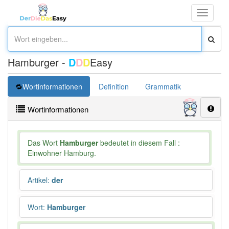
Toggle
navigati
Hamburger -
D
D
D
Easy
Wortinformationen
Definition
Grammatik
Synonym
Wortinformationen
Das Wort
Hamburger
bedeutet in diesem Fall :
Einwohner Hamburg.
Artikel
:
der
Wort
:
Hamburger