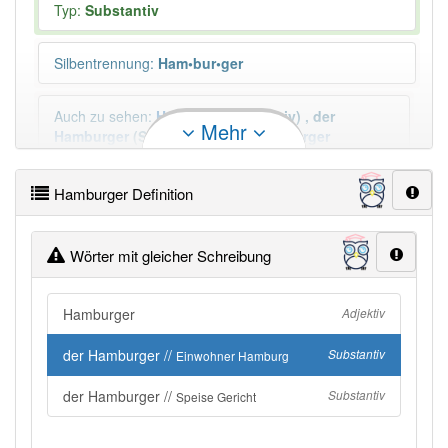
Typ:
Substantiv
Silbentrennung
:
Ham•bur•ger
Auch zu sehen
:
Hamburger
(Adjektiv)
,
der
Mehr
Hamburger
(Substantiv)
,
der
Hamburger
(Substantiv)
Mehr
Hamburger Definition
Plural
:
die Hamburger, die Hamburger
Wörter mit gleicher Schreibung
Duden geprüft:
Hamburger Duden
Hamburger
Adjektiv
Hamburger Wiktionary
der Hamburger //
Substantiv
Einwohner Hamburg
PowerIndex:
25
der Hamburger //
Substantiv
Speise Gericht
Häufigkeit: 8 von 10