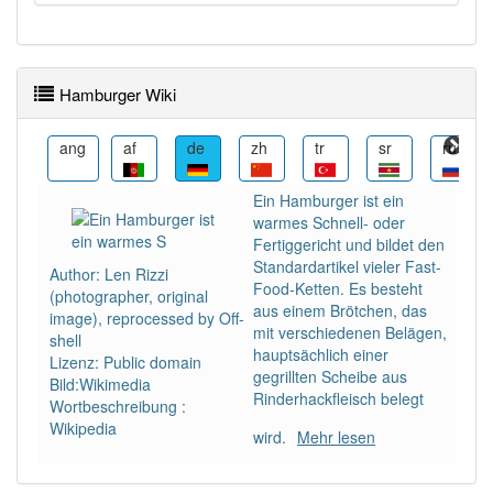
Wörter mit Endung
-hamburger
: 2
Hamburger Wiki
Wörter mit Endung
-hamburger
aber mit einem
anderen Artikel
der
: 0
ar
ang
af
de
zh
tr
sr
ru
80% unserer Spielapp-Nutzer haben den Artikel
Ein Hamburger ist ein
korrekt erraten.
warmes Schnell- oder
Fertiggericht und bildet den
Standardartikel vieler Fast-
Author: Len Rizzi
Food-Ketten. Es besteht
(photographer, original
aus einem Brötchen, das
image), reprocessed by Off-
mit verschiedenen Belägen,
shell
hauptsächlich einer
Lizenz: Public domain
gegrillten Scheibe aus
Bild:Wikimedia
Rinderhackfleisch belegt
Wortbeschreibung :
Wikipedia
wird.
Mehr lesen