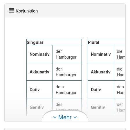
Konjunktion
Singular
Plural
der
die
Nominativ
Nominativ
Hamburger
Hambu
den
die
Akkusativ
Akkusativ
Hamburger
Hambu
dem
den
Dativ
Dativ
Hamburger
Hambu
des
der
Genitiv
Genitiv
Hamburgers
Hambu
Mehr