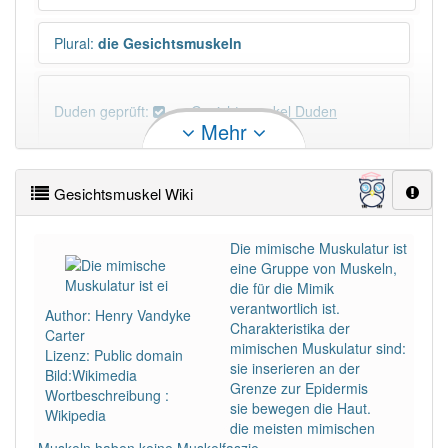
Plural
:
die Gesichtsmuskeln
Duden geprüft:
Gesichtsmuskel Duden
Mehr
Gesichtsmuskel Wiktionary
Gesichtsmuskel Wiki
PowerIndex:
5
Die mimische Muskulatur ist
eine Gruppe von Muskeln,
Häufigkeit: 4 von 10
die für die Mimik
verantwortlich ist.
Author: Henry Vandyke
Wörter mit Endung
-gesichtsmuskel
: 1
Charakteristika der
Carter
mimischen Muskulatur sind:
Lizenz: Public domain
sie inserieren an der
Bild:Wikimedia
Wörter mit Endung
-gesichtsmuskel
aber mit einem
Grenze zur Epidermis
Wortbeschreibung :
anderen Artikel
der
: 0
sie bewegen die Haut.
Wikipedia
die meisten mimischen