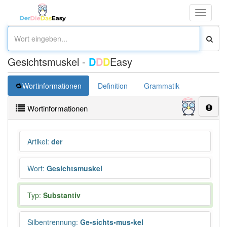
Toggle
navigati
Gesichtsmuskel -
D
D
D
Easy
Wortinformationen
Definition
Grammatik
Wortinformationen
Artikel
:
der
Wort
:
Gesichtsmuskel
Typ:
Substantiv
Silbentrennung
:
Ge•sichts•mus•kel