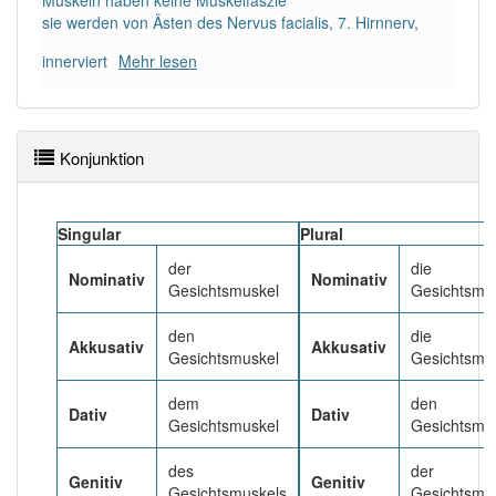
Muskeln haben keine Muskelfaszie
94% unserer Spielapp-Nutzer haben den Artikel
sie werden von Ästen des Nervus facialis, 7. Hirnnerv,
korrekt erraten.
innerviert
Mehr lesen
Konjunktion
Singular
Plural
der
die
Nominativ
Nominativ
Gesichtsmuskel
Gesichtsmu
den
die
Akkusativ
Akkusativ
Gesichtsmuskel
Gesichtsmu
dem
den
Dativ
Dativ
Gesichtsmuskel
Gesichtsmu
des
der
Genitiv
Genitiv
Gesichtsmuskels
Gesichtsmu