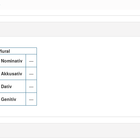
a
lural
Nominativ
—
Akkusativ
—
Dativ
—
Genitiv
—