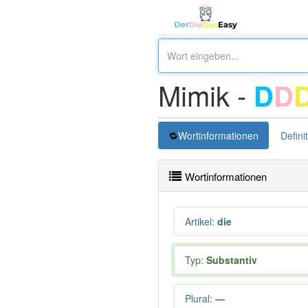
Mimik -
D
D
Wortinformationen
Defini
Wortinformationen
Artikel
:
die
Typ:
Substantiv
Plural
:
—