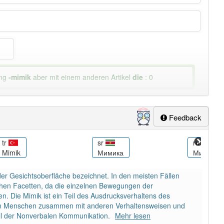
ung
-mimik
aber mit einem anderen Artikel
die
: 0
Feedback
tr
sr
ru
Mimik
Мимика
Мимика
r Gesichts­oberfläche bezeichnet. In den meisten Fällen
chen Facetten, da die einzelnen Bewegungen der
n. Die Mimik ist ein Teil des Ausdrucksverhaltens des
eim Menschen zusammen mit anderen Verhaltensweisen und
eil der Nonverbalen Kommunikation.
Mehr lesen