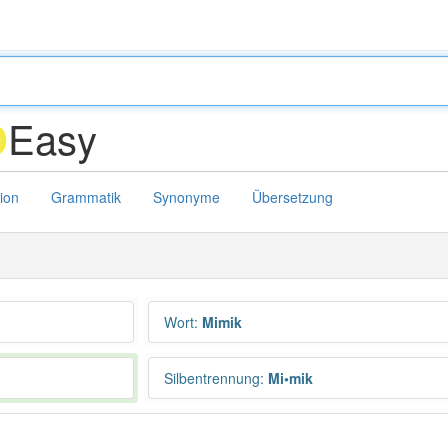
Easy
D
tion
Grammatik
Synonyme
Übersetzung
Wort
:
Mimik
Silbentrennung
:
Mi•mik