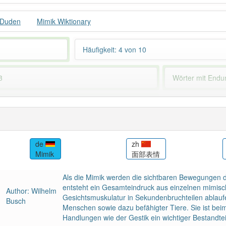
 Duden
Mimik Wiktionary
Häufigkeit: 4 von 10
3
Wörter mit End
 haben den Artikel korrekt erraten.
de
zh
Mimik
面部表情
Als die Mimik werden die sichtbaren Bewegungen de
entsteht ein Gesamteindruck aus einzelnen mimis
Author: Wilhelm
Gesichtsmuskulatur in Sekundenbruchteilen ablaufe
Busch
Menschen sowie dazu befähigter Tiere. Sie ist b
Handlungen wie der Gestik ein wichtiger Bestandt