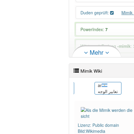
Duden geprüft:
Mimik
PowerIndex:
7
Wörter mit Endung
-mimik
: 
Mehr
96% unserer Spielapp-Nutzer
Mimik Wiki
ast
ar
Espresión facial
تعابير الوجه
Lizenz: Public domain
Bild:Wikimedia