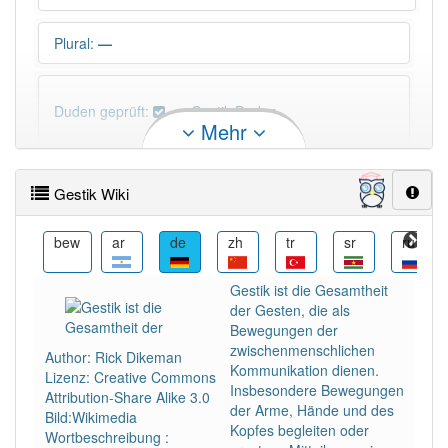
Plural
:
—
Duden geprüft:
Gestik Duden
Mehr
Gestik Wiktionary
Gestik Wiki
×
Wörter, die mit "-
tik
" enden, haben fast immer
Artikel:
die
.
ca
bew
ar
de
zh
tr
sr
ru
Gestik ist die Gesamtheit
DER:
5
Ausnahmen
der Gesten, die als
Beispiele
Bewegungen der
DIE:
720
zwischenmenschlichen
Author: Rick Dikeman
Kommunikation dienen.
DAS:
5
Ausnahmen
Lizenz: Creative Commons
Beispiele
Insbesondere Bewegungen
Attribution-Share Alike 3.0
der Arme, Hände und des
Bild:Wikimedia
Kopfes begleiten oder
Wortbeschreibung :
PowerIndex:
3