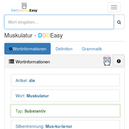
Toggle
navigati
Muskulatur -
D
D
D
Easy
Wortinformationen
Definition
Grammatik
Übersetz
Wortinformationen
Artikel
:
die
Wort
:
Muskulatur
Typ:
Substantiv
Silbentrennung
:
Mus•ku•la•tur