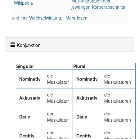
Muskelgruppen des
87% unserer Spielapp-Nutzer haben den Artikel
Wikipedia
jeweiligen Körperabschnitts
korrekt erraten.
und ihre Wechselwirkung.
Mehr lesen
Konjunktion
Singular
Plural
die
die
Nominativ
Nominativ
Muskulatur
Muskulaturen
die
die
Akkusativ
Akkusativ
Muskulatur
Muskulaturen
der
den
Dativ
Dativ
Muskulatur
Muskulaturen
der
der
Genitiv
Genitiv
Muskulatur
Muskulaturen