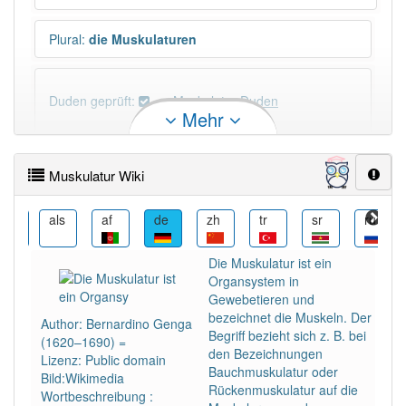
Plural
:
die Muskulaturen
Duden geprüft:
Muskulatur Duden
Mehr
Muskulatur Wiktionary
Muskulatur Wiki
PowerIndex:
85
ann
als
af
de
zh
tr
sr
ru
Häufigkeit: 4 von 10
Die Muskulatur ist ein
Organsystem in
Wörter mit Endung
-muskulatur
: 7
Gewebetieren und
bezeichnet die Muskeln. Der
Author: Bernardino Genga
Begriff bezieht sich z. B. bei
(1620–1690) =
Wörter mit Endung
-muskulatur
aber mit einem
den Bezeichnungen
Lizenz: Public domain
anderen Artikel
die
: 0
Bauchmuskulatur oder
Bild:Wikimedia
Rückenmuskulatur auf die
Wortbeschreibung :