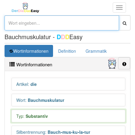
Toggle
navigati
Bauchmuskulatur -
D
D
D
Easy
Wortinformationen
Definition
Grammatik
Übersetz
Wortinformationen
Artikel
:
die
Wort
:
Bauchmuskulatur
Typ:
Substantiv
Silbentrennung
:
Bauch•mus•ku•la•tur