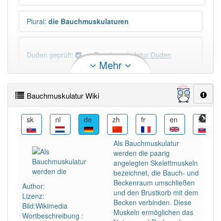
Plural
:
die Bauchmuskulaturen
Duden geprüft:
Bauchmuskulatur Duden
Mehr
Bauchmuskulatur Wiktionary
Bauchmuskulatur Wiki
PowerIndex:
5
en
sk
nl
de
zh
fr
en
sk
Häufigkeit: 4 von 10
Als Bauchmuskulatur
werden die paarig
Wörter mit Endung
-bauchmuskulatur
: 1
angelegten Skelettmuskeln
bezeichnet, die Bauch- und
Beckenraum umschließen
Author:
Wörter mit Endung
-bauchmuskulatur
aber mit
und den Brustkorb mit dem
Lizenz:
einem anderen Artikel
die
: 0
Becken verbinden. Diese
Bild:Wikimedia
Muskeln ermöglichen das
Wortbeschreibung :