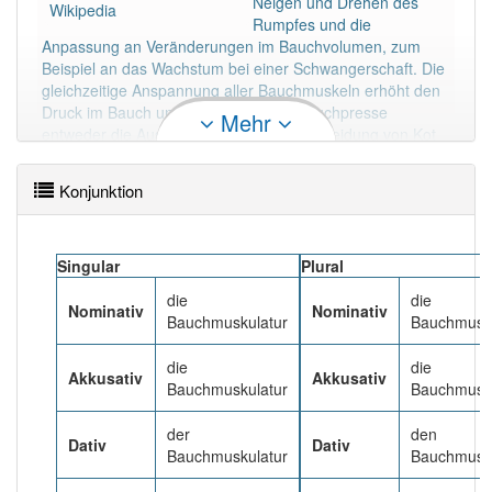
Neigen und Drehen des
Das Wort wird häufig verwendet im Bereich
Wikipedia
Rumpfes und die
Medizin
Anpassung an Veränderungen im Bauchvolumen, zum
Beispiel an das Wachstum bei einer Schwangerschaft. Die
99% unserer Spielapp-Nutzer haben den Artikel
gleichzeitige Anspannung aller Bauchmuskeln erhöht den
korrekt erraten.
Druck im Bauch und verstärkt so als Bauchpresse
Mehr
entweder die Ausatmung oder die Ausscheidung von Kot
und Urin. Die Bauchmuskeln werden in drei Gruppen
eingeteilt, deren Benennung nicht einheitlich ist.
Konjunktion
Mehr lesen
Singular
Plural
die
die
Nominativ
Nominativ
Bauchmuskulatur
Bauchmusk
die
die
Akkusativ
Akkusativ
Bauchmuskulatur
Bauchmusk
der
den
Dativ
Dativ
Bauchmuskulatur
Bauchmusk