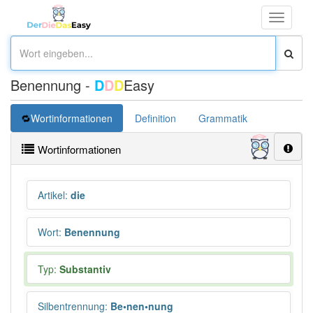
Toggle
navigati
Benennung -
D
D
D
Easy
Wortinformationen
Definition
Grammatik
Synonym
Wortinformationen
Artikel
:
die
Wort
:
Benennung
Typ:
Substantiv
Silbentrennung
:
Be•nen•nung