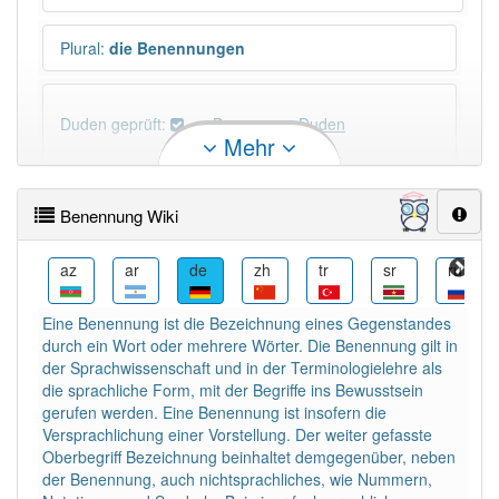
Plural
:
die Benennungen
Duden geprüft:
Benennung Duden
Mehr
Benennung Wiktionary
Benennung Wiki
×
Wörter, die mit "-
ung
" enden, haben fast immer
Artikel:
die
.
be
az
ar
de
zh
tr
sr
ru
Eine Benennung ist die Bezeichnung eines Gegenstandes
DER:
127
Ausnahmen
durch ein Wort oder mehrere Wörter. Die Benennung gilt in
Beispiele
der Sprachwissenschaft und in der Terminologielehre als
DIE:
11 043
die sprachliche Form, mit der Begriffe ins Bewusstsein
gerufen werden. Eine Benennung ist insofern die
DAS:
2
Ausnahmen
Beispiele
Versprachlichung einer Vorstellung. Der weiter gefasste
Oberbegriff Bezeichnung beinhaltet demgegenüber, neben
der Benennung, auch nichtsprachliches, wie Nummern,
PowerIndex:
17