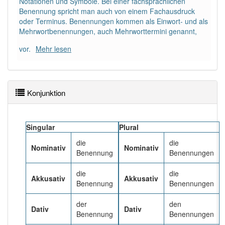
Notationen und Symbole. Bei einer fachsprachlichen
Benennung spricht man auch von einem Fachausdruck
oder Terminus. Benennungen kommen als Einwort- und als
Häufigkeit: 4 von 10
Mehrwortbenennungen, auch Mehrworttermini genannt,
Wörter mit Endung
-benennung
: 2
vor.
Mehr lesen
Wörter mit Endung
-benennung
aber mit einem
anderen Artikel
die
: 0
Konjunktion
89% unserer Spielapp-Nutzer haben den Artikel
korrekt erraten.
Singular
Plural
die
die
Nominativ
Nominativ
Benennung
Benennungen
die
die
Akkusativ
Akkusativ
Benennung
Benennungen
der
den
Dativ
Dativ
Benennung
Benennungen