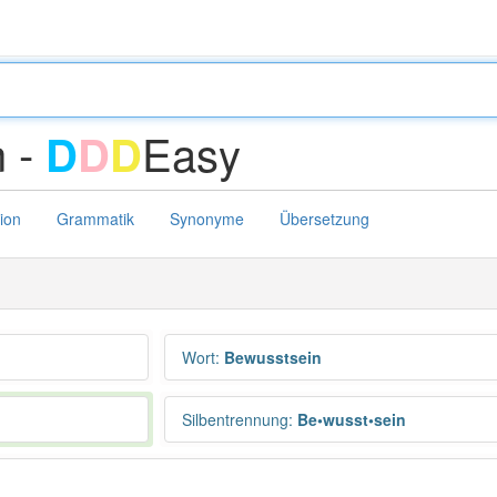
n -
Easy
D
D
D
tion
Grammatik
Synonyme
Übersetzung
Wort
:
Bewusstsein
Silbentrennung
:
Be•wusst•sein