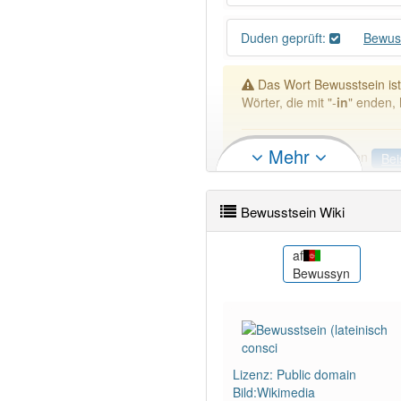
Duden geprüft:
Bewus
Das Wort Bewusstsein is
Wörter, die mit "-
in
" enden, 
Mehr
DER:
670
Ausnahmen
Bei
DIE:
10 051
DAS:
918
Ausnahmen
Bei
Bewusstsein Wiki
PowerIndex:
871
als
af
ና
Bewusstsein
Bewussyn
Wörter mit Endung
-bewuss
83% unserer Spielapp-Nutzer
Lizenz: Public domain
Bild:Wikimedia