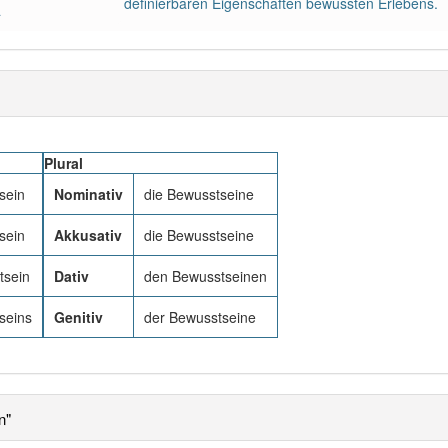
definierbaren Eigenschaften bewussten Erlebens.
a
Plural
sein
Nominativ
die Bewusstseine
sein
Akkusativ
die Bewusstseine
tsein
Dativ
den Bewusstseinen
seins
Genitiv
der Bewusstseine
n"