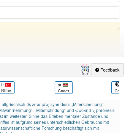
×
Feedback
tr
sr
ru
Bilinç
Свест
Сознани
ung
-bewusstsein
aber mit einem anderen Artikel
das
: 0
d altgriechisch συνείδησις syneídēsis „Miterscheinung“,
s „Mitwahrnehmung“, „Mitempfindung“ und φρόνησις phrónēsis
ist im weitesten Sinne das Erleben mentaler Zustände und
riffes ist aufgrund seines unterschiedlichen Gebrauchs mit
turwissenschaftliche Forschung beschäftigt sich mit