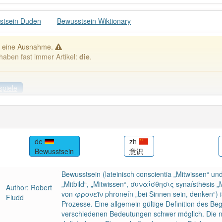
stsein Duden
Bewusstsein Wiktionary
t eine Ausnahme.
haben fast immer Artikel:
die
.
spiele
spiele
Häufigkeit: 6 von 10
de
zh
Bewusstsein
意识
tsein
: 29
Wörter mit End
Bewusstsein (lateinisch conscientia „Mitwissen“ un
„Mitbild“, „Mitwissen“, συναίσθησις synaísthēsi
Author: Robert
 haben den Artikel korrekt erraten.
von φρονεῖν phroneín „bei Sinnen sein, denken“) 
Fludd
Prozesse. Eine allgemein gültige Definition des Beg
verschiedenen Bedeutungen schwer möglich. Die na