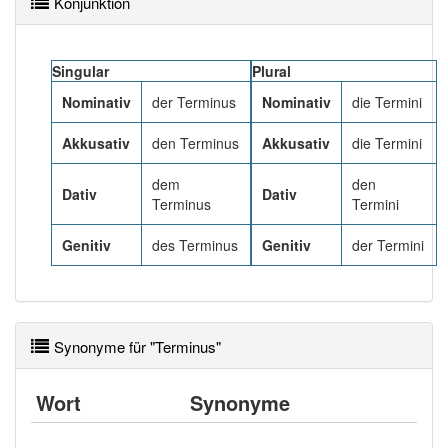
Konjunktion
94% unserer Spielapp-Nutzer haben den Artikel
korrekt erraten.
Singular
Plural
Nominativ
der Terminus
Nominativ
die Termini
Akkusativ
den Terminus
Akkusativ
die Termini
dem
den
Dativ
Dativ
Terminus
Termini
Genitiv
des Terminus
Genitiv
der Termini
Synonyme für "Terminus"
Wort
Synonyme