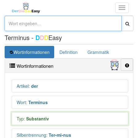
Toggle
navigati
Terminus -
D
D
D
Easy
Wortinformationen
Definition
Grammatik
Synonym
Wortinformationen
Artikel
:
der
Wort
:
Terminus
Typ:
Substantiv
Silbentrennung
:
Ter•mi•nus