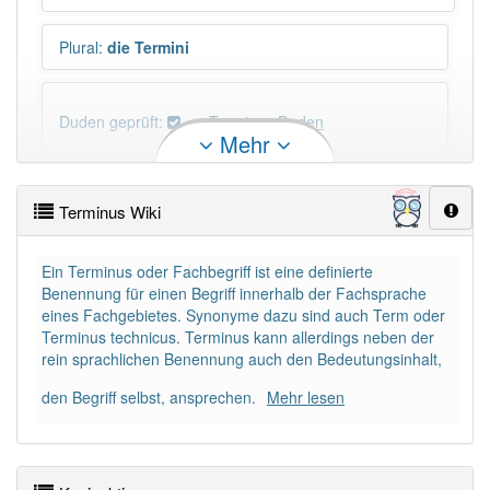
Plural
:
die Termini
Duden geprüft:
Terminus Duden
Mehr
Terminus Wiktionary
Terminus Wiki
PowerIndex:
15
Ein Terminus oder Fachbegriff ist eine definierte
Benennung für einen Begriff innerhalb der Fachsprache
Häufigkeit: 2 von 10
eines Fachgebietes. Synonyme dazu sind auch Term oder
Terminus technicus. Terminus kann allerdings neben der
Wörter mit Endung
-terminus
: 2
rein sprachlichen Benennung auch den Bedeutungsinhalt,
den Begriff selbst, ansprechen.
Mehr lesen
Wörter mit Endung
-terminus
aber mit einem
anderen Artikel
der
: 0