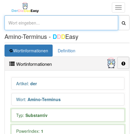
Toggle
navigati
Amino-Terminus -
D
D
D
Easy
Wortinformationen
Definition
Wortinformationen
Artikel
:
der
Wort
:
Amino-Terminus
Typ:
Substantiv
PowerIndex:
1