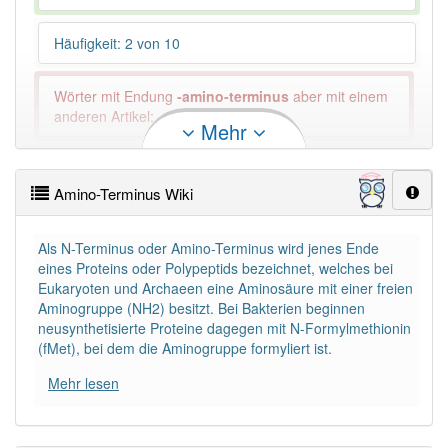
Häufigkeit: 2 von 10
Wörter mit Endung
-amino-terminus
aber mit einem
anderen Artikel: -1
Mehr
84% unserer Spielapp-Nutzer haben den Artikel
korrekt erraten.
Amino-Terminus Wiki
Als N-Terminus oder Amino-Terminus wird jenes Ende
eines Proteins oder Polypeptids bezeichnet, welches bei
Eukaryoten und Archaeen eine Aminosäure mit einer freien
Aminogruppe (NH2) besitzt. Bei Bakterien beginnen
neusynthetisierte Proteine dagegen mit N-Formylmethionin
(fMet), bei dem die Aminogruppe formyliert ist.
Mehr lesen