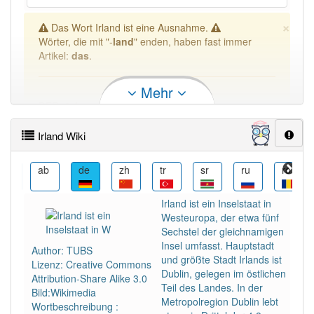
×
Das Wort Irland ist eine Ausnahme.
Wörter, die mit "-
land
" enden, haben fast immer
Artikel:
das
.
Mehr
DER:
8
Ausnahmen
Beispiele
Irland Wiki
DIE:
1
Ausnahmen
Beispiele
DAS:
193
ace
ab
de
zh
tr
sr
ru
ro
PowerIndex:
1
Irland ist ein Inselstaat in
Westeuropa, der etwa fünf
Sechstel der gleichnamigen
Häufigkeit: 6 von 10
Insel umfasst. Hauptstadt
Author: TUBS
und größte Stadt Irlands ist
Lizenz: Creative Commons
Wörter mit Endung
-irland
aber mit einem anderen
Dublin, gelegen im östlichen
Attribution-Share Alike 3.0
Artikel
: 0
Teil des Landes. In der
Bild:Wikimedia
Metropolregion Dublin lebt
Wortbeschreibung :