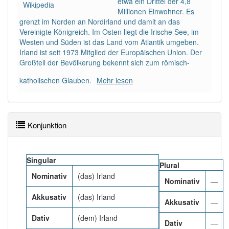
etwa ein Drittel der 4,8
Wikipedia
89% unserer Spielapp-Nutzer haben den Artikel
Millionen Einwohner. Es
korrekt erraten.
grenzt im Norden an Nordirland und damit an das
Vereinigte Königreich. Im Osten liegt die Irische See, im
Westen und Süden ist das Land vom Atlantik umgeben.
Irland ist seit 1973 Mitglied der Europäischen Union. Der
Großteil der Bevölkerung bekennt sich zum römisch-
katholischen Glauben.
Mehr lesen
Konjunktion
Singular
Plural
Nominativ
(das) Irland
Nominativ
—
Akkusativ
(das) Irland
Akkusativ
—
Dativ
(dem) Irland
Dativ
—