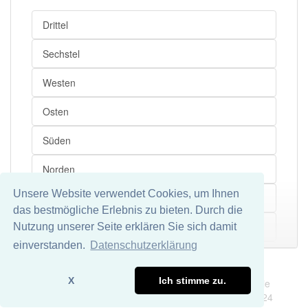
Drittel
Sechstel
Westen
Osten
Süden
Norden
Unsere Website verwendet Cookies, um Ihnen
Westeuropa
das bestmögliche Erlebnis zu bieten. Durch die
Nordirland
Nutzung unserer Seite erklären Sie sich damit
Mehr
einverstanden.
Datenschutzerklärung
Atlantik
Impressum
Datenschutz
X
Ich stimme zu.
Wir übernehmen keine Garantie und keine Haftung für die
Großteil
Richtigkeit und Vollständigkeit dieser Seite. DDDEasy 2024